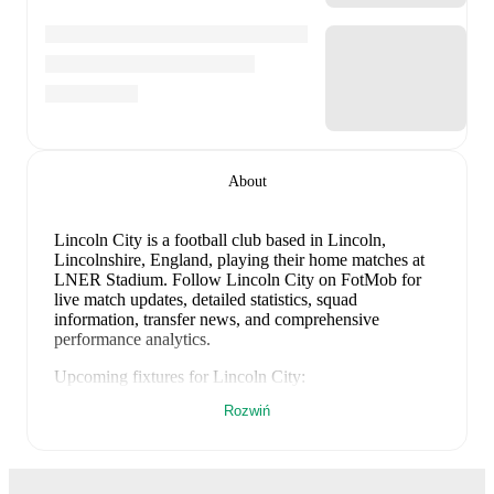
About
Lincoln City is a football club
based in Lincoln,
Lincolnshire, England
, playing their home matches at
LNER Stadium
.
Follow Lincoln City on FotMob for
live match updates, detailed statistics, squad
information, transfer news, and comprehensive
performance analytics.
Upcoming fixtures for
Lincoln City
:
15 sierpnia 2026
:
Championship
-
at
Middlesbrough
Rozwiń
22 sierpnia 2026
:
Championship
-
vs
Portsmouth
29 sierpnia 2026
:
Championship
-
at
Bolton
1 września 2026
:
Championship
-
vs
Blackburn