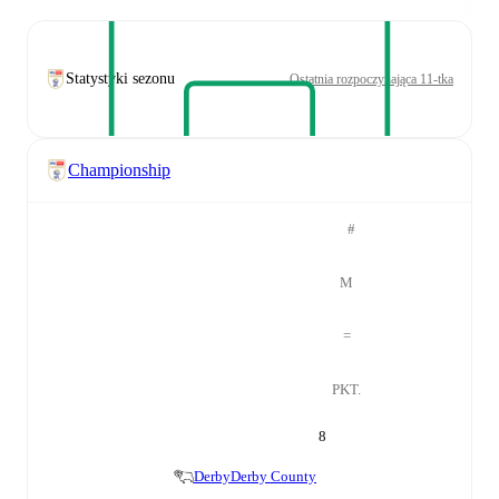
Statystyki sezonu
Ostatnia rozpoczynająca 11-tka
Championship
#
M
=
PKT.
8
Derby
Derby County