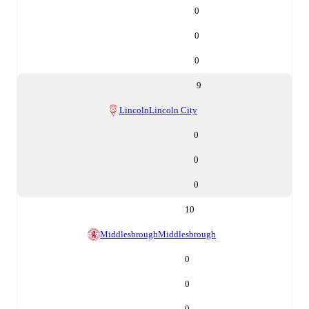
0
0
0
9
Lincoln
Lincoln City
0
0
0
10
Middlesbrough
Middlesbrough
0
0
0