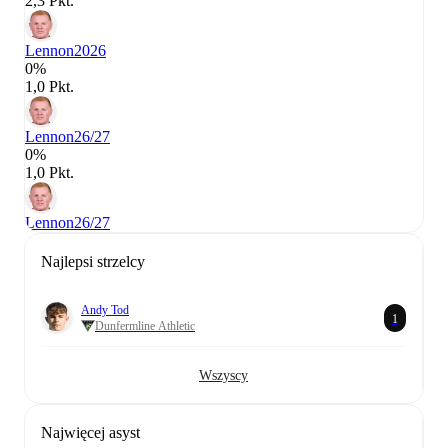
2,3 Pkt.
Lennon
2026
0%
1,0 Pkt.
Lennon
26/27
0%
1,0 Pkt.
Lennon
26/27
Najlepsi strzelcy
Andy Tod
1
Dunfermline Athletic
Wszyscy
Najwięcej asyst