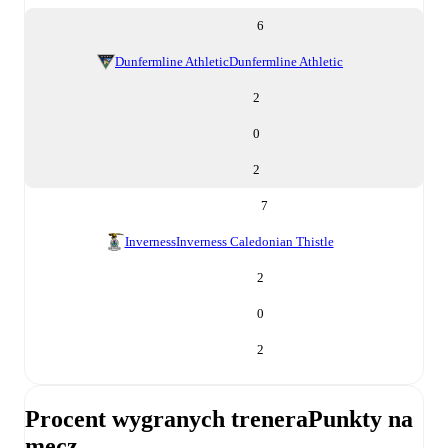
6
Dunfermline Athletic
Dunfermline Athletic
2
0
2
7
Inverness
Inverness Caledonian Thistle
2
0
2
Procent wygranych trenera
Punkty na
mecz