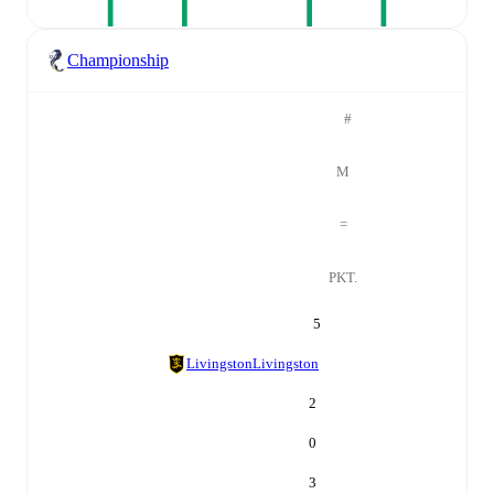
Championship
#
M
=
PKT.
5
Livingston
Livingston
2
0
3