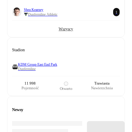
Shea Kearney
1
Dunfermline Athletic
Wszyscy
Stadion
KDM Group East End Park
Dunfermline
11 998
Trawiasta
Pojemność
Nawierzchnia
Otwarto
Newsy