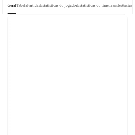
Geral
Tabela
Partidas
Estatísticas do jogador
Estatísticas do time
Transferências
T