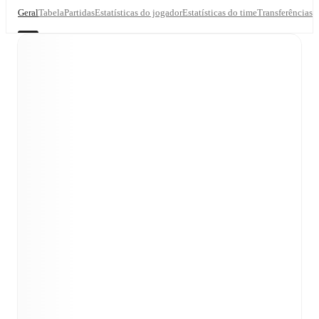
Geral
Tabela
Partidas
Estatísticas do jogador
Estatísticas do time
Transferências
T