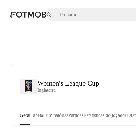
Pular para o conteúdo principal
Women's League Cup
Inglaterra
Geral
Tabela
Eliminatórias
Partidas
Estatísticas do jogador
Estat