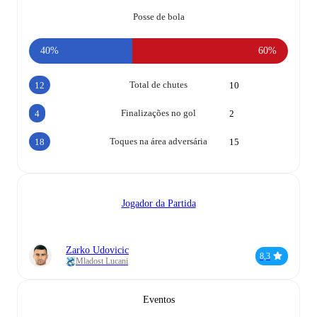
Posse de bola
40%
60%
Total de chutes
12
10
Finalizações no gol
4
2
Toques na área adversária
18
15
Jogador da Partida
Zarko Udovicic
8,3
Mladost Lucani
Eventos