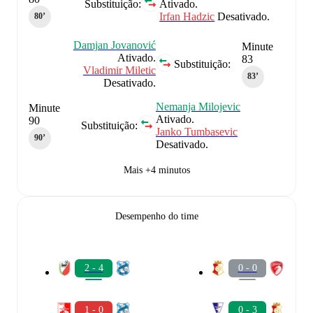
Substituição:
Ativado.
Irfan Hadzic
Desativado.
80‎’‎
Damjan Jovanović
Minute
Ativado.
83
Substituição:
Vladimir Miletic
83‎’‎
Desativado.
Nemanja Milojevic
Minute
Ativado.
90
Substituição:
Janko Tumbasevic
90‎’‎
Desativado.
Mais +4 minutos
Desempenho do time
2 - 4
0 - 0
1 - 0
0 - 3