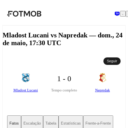
Pular para o conteúdo principal
Mladost Lucani vs Napredak — dom., 24
de maio, 17:30 UTC
Seguir
1 - 0
Mladost Lucani
Napredak
Tempo completo
Fatos
Escalação
Tabela
Estatísticas
Frente-a-Frente