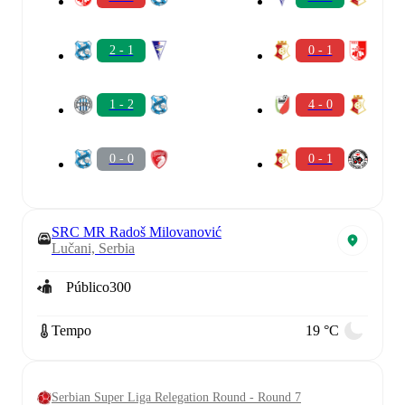
2 - 1
0 - 1
1 - 2
4 - 0
0 - 0
0 - 1
SRC MR Radoš Milovanović
Lučani, Serbia
Público
300
Tempo
19 °C
Serbian Super Liga Relegation Round - Round 7