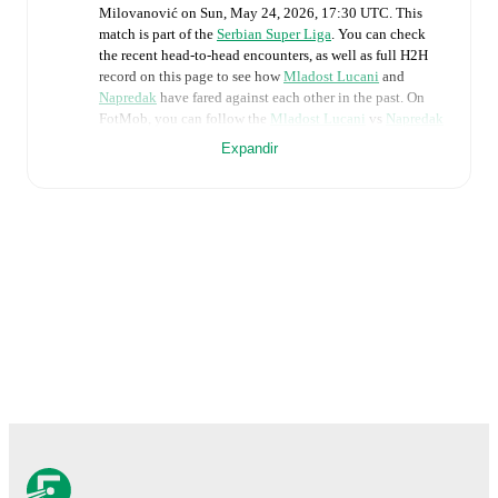
Milovanović
on
Sun, May 24, 2026, 17:30 UTC
.
This
match is part of the
Serbian Super Liga
. You can check
the recent head-to-head encounters, as well as full H2H
record on this page to see how
Mladost Lucani
and
Napredak
have fared against each other in the past. On
FotMob, you can follow the
Mladost Lucani
vs
Napredak
live score with a full set of match features, including:
Expandir
Live updates: Every goal, card, substitution and key
moment instantly delivered on FotMob.
Real-time extensive stats powered by Opta:
Possession, shots, corners, big chances created, xG,
momentum, and shot maps.
The lineups are:
Mladost Lucani
(5-3-2)
:
Saša Stamenković
-
Mihailo
Orescanin
,
Nikola Cirkovic
,
Milan Joksimović
,
Aleksandar Varjačić
,
Zarko Udovicic
-
Janko
Tumbasevic
,
Filip Žunić
,
Jagoš Đurković
-
Irfan
Hadzic
,
Jovan Ciric
.
Napredak
(4-4-2)
:
Vladimir Savic
-
Uros Ignjatovic
,