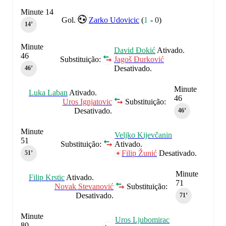
Minute 14
Gol.
Zarko Udovicic
(
1
-
0
)
14‎’‎
Minute
David Đokić
Ativado.
46
Substituição:
Jagoš Đurković
Desativado.
46‎’‎
Minute
Luka Laban
Ativado.
46
Uros Ignjatovic
Substituição:
Desativado.
46‎’‎
Minute
Veljko Kijevčanin
51
Substituição:
Ativado.
Filip Žunić
Desativado.
51‎’‎
Minute
Filip Krstic
Ativado.
71
Novak Stevanović
Substituição:
Desativado.
71‎’‎
Minute
Uros Ljubomirac
80