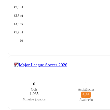
€7,6 mi
€5,7 mi
€3,8 mi
€1,9 mi
€0
Major League Soccer
2026
0
1
Gols
Assistências
1.035
6,86
Minutos jogados
Avaliação