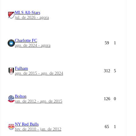
MLS All-Stars
jul. de 2026 - agora
Charlotte FC
59
1
ago. de 2024 - agora
Fulham
312
5
ago. de 2015 - ago. de 2024
Bolton
126
0
jan. de 2012 - ago. de 2015
NY Red Bulls
65
1
fev. de 2010 - jan. de 2012