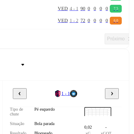
V
E
D
4
-
1
90
0
0
0
0
7,5
V
E
D
1
-
2
72
0
0
0
0
6,0
Próximo
1 - 1
Tipo de
Pé esquerdo
chute
Situação
Bola parada
0,02
-
Resultado
Bloqueado
xG
xGOT