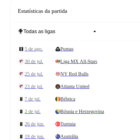
Estatísticas da partida
5 de ago.
Pumas
30 de jul.
Liga MX All-Stars
25 de jul.
NY Red Bulls
23 de jul.
Atlanta United
7 de jul.
Bélgica
2 de jul.
Bósnia e Herzegovina
26 de jun.
Turquia
19 de jun.
Austrália