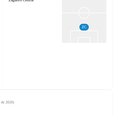
Zagueiro Central
ZC
. de 2020
)