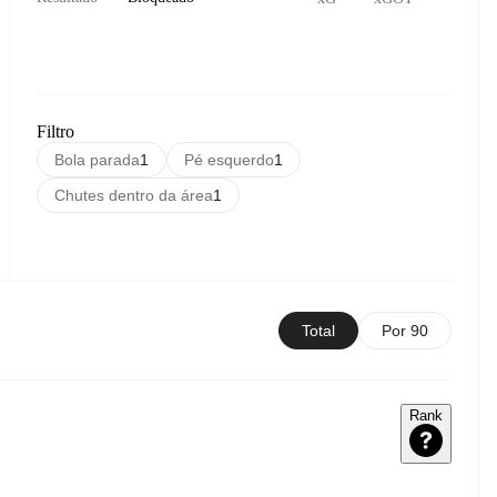
Filtro
Bola parada
1
Pé esquerdo
1
Chutes dentro da área
1
Total
Por 90
Rank