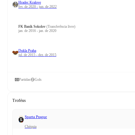
Hradec Kralove
fev. de 2020 - jun. de 2022
FK Baník Sokolov
(Transferência livre)
jan. de 2016 - jan. de 2020
Dukla Praha
jul. de 2015 - dez. de 2015
Partidas
Gols
Troféus
Sparta Prague
Chéquia