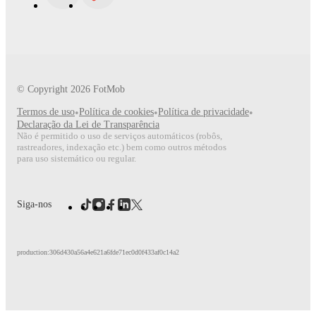
© Copyright
2026
FotMob
Termos de uso
•
Política de cookies
•
Política de privacidade
•
Declaração da Lei de Transparência
Não é permitido o uso de serviços automáticos (robôs,
rastreadores, indexação etc.) bem como outros métodos
para uso sistemático ou regular.
Siga-nos
production:306d430a56a4e621a6fde71ec0d0f433af0c14a2