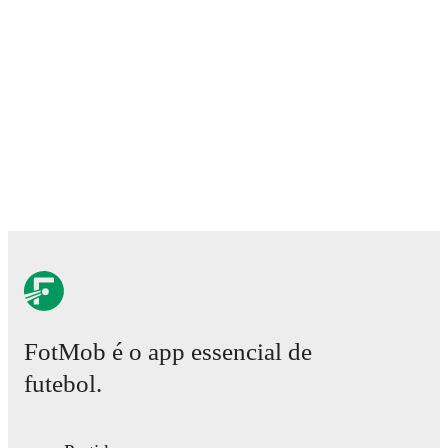
match-by-match ratings, transfer history, market value trends, 
analytics.
Follow Jan Mejdr to receive notifications about upco
other key events.
FotMob é o app essencial de
futebol.