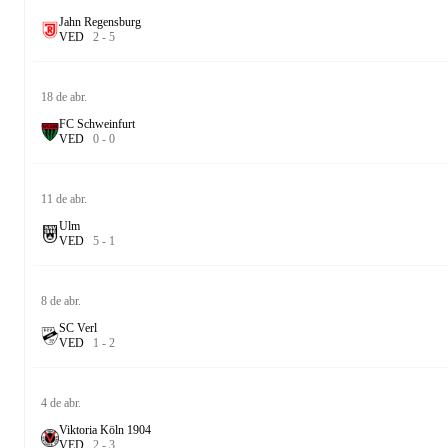
Jahn Regensburg
V
E
D
2
-
5
18 de abr.
FC Schweinfurt
V
E
D
0
-
0
11 de abr.
Ulm
V
E
D
5
-
1
8 de abr.
SC Verl
V
E
D
1
-
2
4 de abr.
Viktoria Köln 1904
V
E
D
2
-
3