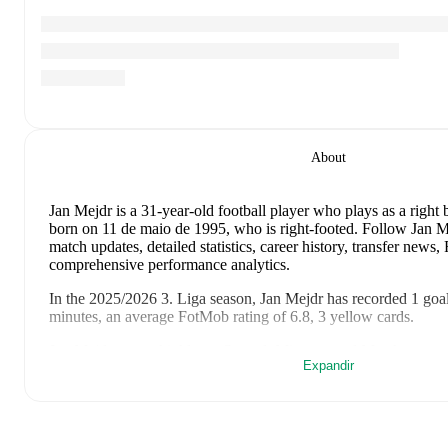
About
Jan Mejdr
is a 31-year-old football player who plays as a right
born on 11 de maio de 1995, who is right-footed
.
Follow Jan Me
match updates, detailed statistics, career history, transfer news
comprehensive performance analytics.
In the
2025/2026
3. Liga
season,
Jan Mejdr
has recorded
1 goal
minutes, an average FotMob rating of 6.8, 3 yellow cards
.
Jan Mejdr
scores highly on
Started
,
Minutes
,
and
Matches
comp
Expandir
3. Liga
.
Jan Mejdr
's
10
most recent matches are shown below. Visit each
details including lineups, match events, and advanced statistics: