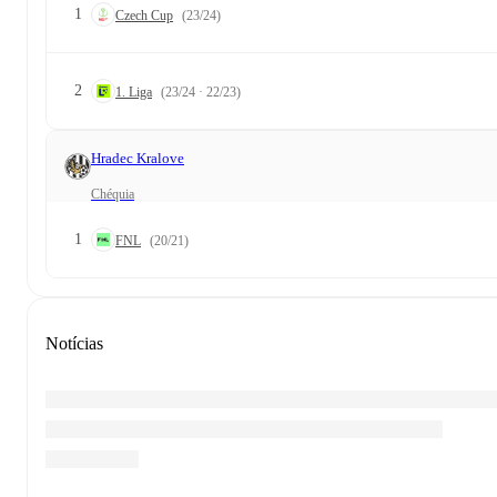
1
Czech Cup
(23/24)
2
1. Liga
(23/24 · 22/23)
Hradec Kralove
Chéquia
1
FNL
(20/21)
Notícias