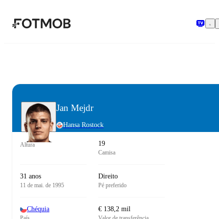
Pular para o conteúdo principal
Jan Mejdr
Hansa Rostock
19
Altura
Camisa
31 anos
Direito
11 de mai. de 1995
Pé preferido
Chéquia
€ 138,2 mil
País
Valor de transferência