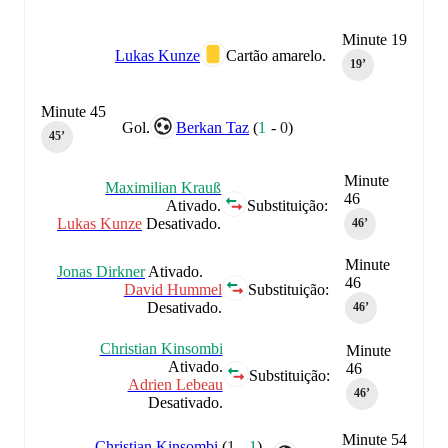
Minute 19
Lukas Kunze
Cartão amarelo.
19‎’‎
Minute 45
Gol.
Berkan Taz
(
1
-
0
)
45‎’‎
Minute
Maximilian Krauß
46
Ativado.
Substituição:
Lukas Kunze
Desativado.
46‎’‎
Minute
Jonas Dirkner
Ativado.
46
David Hummel
Substituição:
Desativado.
46‎’‎
Christian Kinsombi
Minute
Ativado.
46
Substituição:
Adrien Lebeau
46‎’‎
Desativado.
Minute 54
Christian Kinsombi
(
1
-
1
)