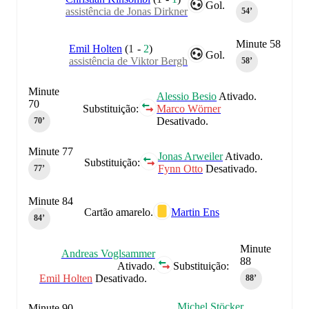
Gol.
assistência de Jonas Dirkner
54‎’‎
Minute 58
Emil Holten
(
1
-
2
)
Gol.
assistência de Viktor Bergh
58‎’‎
Minute
Alessio Besio
Ativado.
70
Substituição:
Marco Wörner
Desativado.
70‎’‎
Minute 77
Jonas Arweiler
Ativado.
Substituição:
Fynn Otto
Desativado.
77‎’‎
Minute 84
Cartão amarelo.
Martin Ens
84‎’‎
Minute
Andreas Voglsammer
88
Ativado.
Substituição:
Emil Holten
Desativado.
88‎’‎
Michel Stöcker
Minute 90