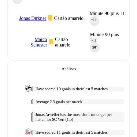
Minute 90 plus 11
Jonas Dirkner
Cartão amarelo.
+11
90‎’‎
Minute 90 plus
Marco
Cartão
13
+13
Schuster
amarelo.
90‎’‎
Análises
Have scored 10 goals in their last 5 matches
Average 2.3 goals per match
Jonas Arweiler has the most shots on target per
match for SC Verl (1.5)
Have scored 11 goals in their last 5 matches