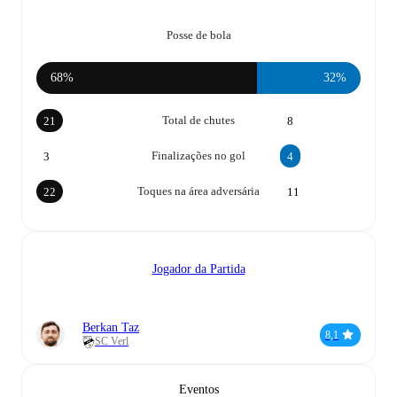
Posse de bola
68%
32%
Total de chutes
21
8
Finalizações no gol
3
4
Toques na área adversária
22
11
Jogador da Partida
Berkan Taz
8,1
SC Verl
Eventos