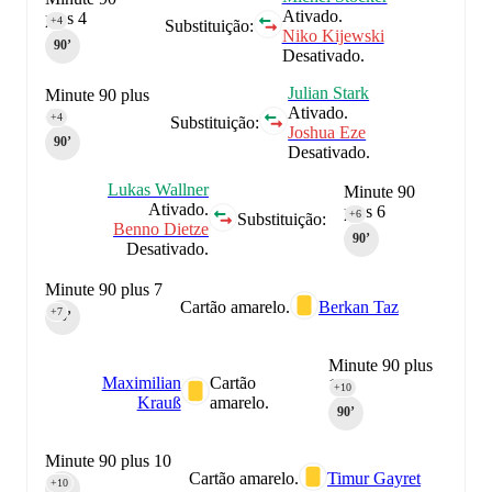
Ativado.
plus 4
+4
Substituição:
Niko Kijewski
90‎’‎
Desativado.
Julian Stark
Minute 90 plus
Ativado.
4
+4
Substituição:
Joshua Eze
90‎’‎
Desativado.
Lukas Wallner
Minute 90
Ativado.
plus 6
+6
Substituição:
Benno Dietze
90‎’‎
Desativado.
Minute 90 plus 7
Cartão amarelo.
Berkan Taz
+7
90‎’‎
Minute 90 plus
Maximilian
Cartão
10
+10
Krauß
amarelo.
90‎’‎
Minute 90 plus 10
Cartão amarelo.
Timur Gayret
+10
90‎’‎