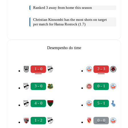
Ranked 3 away from home this season
Christian Kinsombi has the most shots on target
per match for Hansa Rostock (1.7)
Desempenho do time
1 - 0
2 - 3
3 - 0
0 - 1
4 - 0
5 - 1
1 - 2
0 - 0