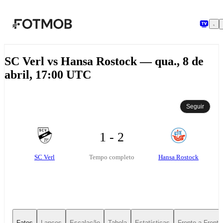
Pular para o conteúdo principal
SC Verl vs Hansa Rostock — qua., 8 de
abril, 17:00 UTC
Seguir
1 - 2
SC Verl
Hansa Rostock
Tempo completo
Fatos
Lances
Escalação
Tabela
Estatísticas
Frente-a-Frente