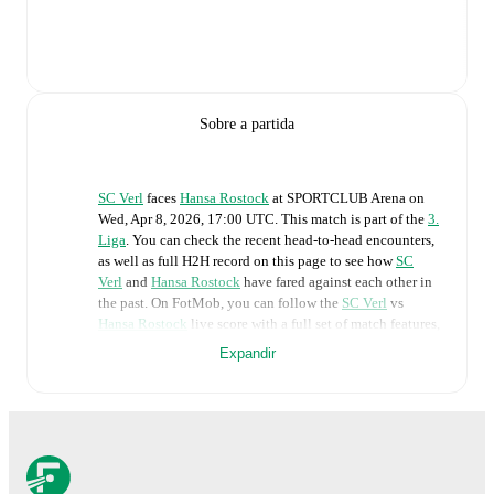
Sobre a partida
SC Verl
faces
Hansa Rostock
at
SPORTCLUB Arena
on
Wed, Apr 8, 2026, 17:00 UTC
.
This match is part of the
3.
Liga
. You can check the recent head-to-head encounters,
as well as full H2H record on this page to see how
SC
Verl
and
Hansa Rostock
have fared against each other in
the past. On FotMob, you can follow the
SC Verl
vs
Hansa Rostock
live score with a full set of match features,
including:
Expandir
Live updates: Every goal, card, substitution and key
moment instantly delivered on FotMob.
Real-time extensive stats powered by Opta: