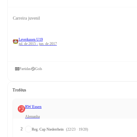
Carreira juvenil
Leverkusen U19
jul. de 2015 - jun. de 2017
Partidas
Gols
Troféus
RW Essen
Alemanha
2
Reg. Cup Niederrhein
(22/23 · 19/20)