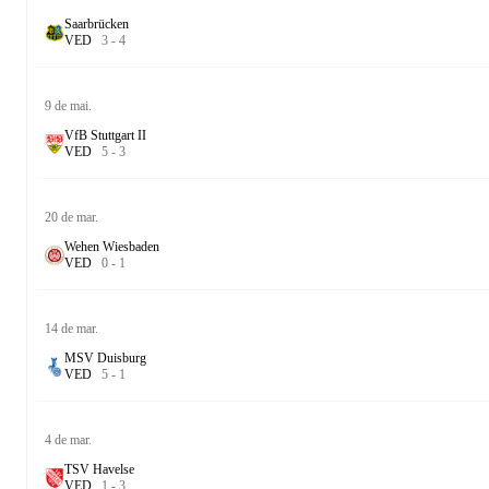
Saarbrücken
V
E
D
3
-
4
9 de mai.
VfB Stuttgart II
V
E
D
5
-
3
20 de mar.
Wehen Wiesbaden
V
E
D
0
-
1
14 de mar.
MSV Duisburg
V
E
D
5
-
1
4 de mar.
TSV Havelse
V
E
D
1
-
3