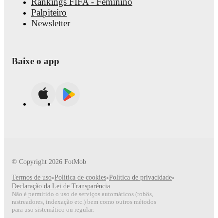
Rankings FIFA - Feminino
Palpiteiro
Newsletter
Baixe o app
© Copyright
2026
FotMob
Termos de uso
•
Política de cookies
•
Política de privacidade
•
Declaração da Lei de Transparência
Não é permitido o uso de serviços automáticos (robôs,
rastreadores, indexação etc.) bem como outros métodos
para uso sistemático ou regular.