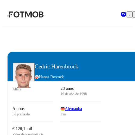
Pular para o conteúdo principal
Cedric Harenbrock
Hansa Rostock
28 anos
Altura
19 de abr. de 1998
Ambos
Alemanha
Pé preferido
País
€ 126,1 mil
Valor de transferência