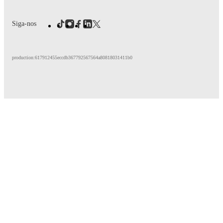
Siga-nos
production:617912455eccdb367792567564a80818031411b0