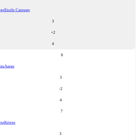
uge
Etoile Carouge
3
+
2
4
6
rau
Aarau
3
-2
4
7
ens
Kriens
3