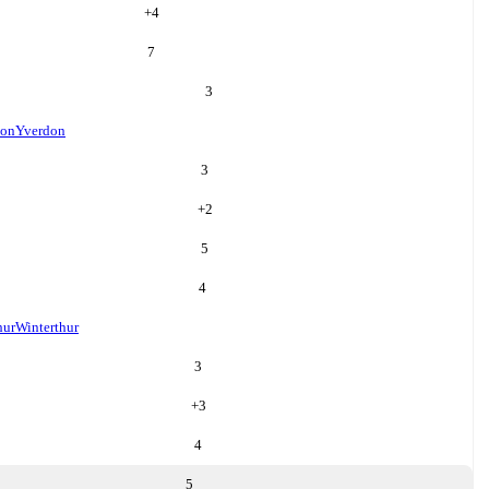
+
4
7
3
don
Yverdon
3
+
2
5
4
hur
Winterthur
3
+
3
4
5