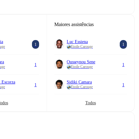
Maiores assistências
ia
Luc Essiena
1
1
ouge
Etoile Carouge
ara
Ousseynou Sene
1
1
ouge
Etoile Carouge
 Escorza
Sidiki Camara
1
1
ouge
Etoile Carouge
odos
Todos