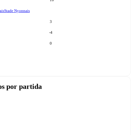
ais
Stade Nyonnais
3
-4
0
s por partida