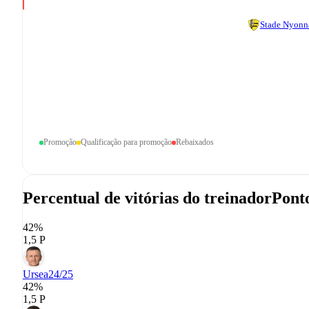
Stade Nyonn
Promoção
Qualificação para promoção
Rebaixados
Percentual de vitórias do treinador
Ponto
42%
1,5 P
Ursea
24/25
42%
1,5 P