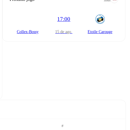
17:00
Collex-Bossy
15 de ago.
Etoile Carouge
#