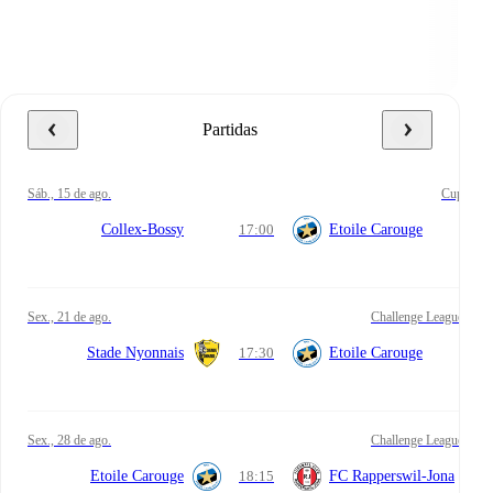
Partidas
sáb., 15 de ago.
Cup
Collex-Bossy
17:00
Etoile Carouge
sex., 21 de ago.
Challenge League
Stade Nyonnais
17:30
Etoile Carouge
sex., 28 de ago.
Challenge League
Etoile Carouge
18:15
FC Rapperswil-Jona