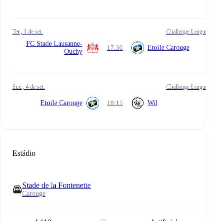
ter., 1 de set.
Challenge League
FC Stade Lausanne-
17:30
Etoile Carouge
Ouchy
sex., 4 de set.
Challenge League
Etoile Carouge
18:15
Wil
Estádio
Stade de la Fontenette
Carouge