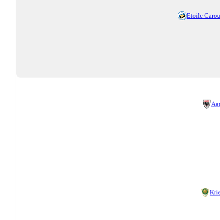
Etoile Caro
Aa
Kri