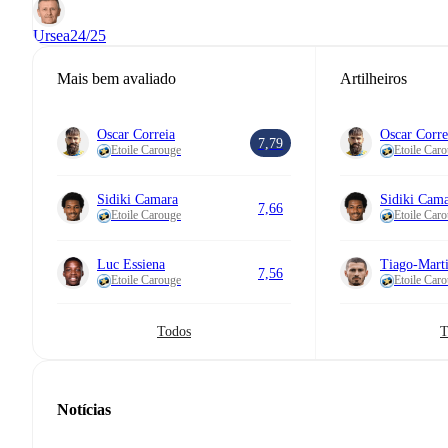
Ursea
24/25
Mais bem avaliado
Artilheiros
Oscar Correia
Oscar Corre
7,79
Etoile Carouge
Etoile Car
Sidiki Camara
Sidiki Cam
7,66
Etoile Carouge
Etoile Car
Luc Essiena
Tiago-Marti
7,56
Etoile Carouge
Etoile Car
Todos
T
Notícias