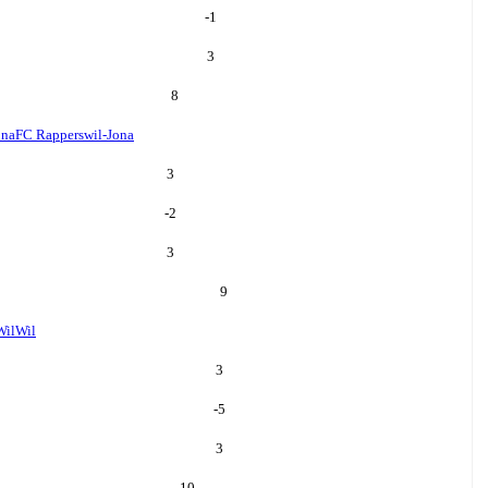
-1
3
8
ona
FC Rapperswil-Jona
3
-2
3
9
Wil
Wil
3
-5
3
10