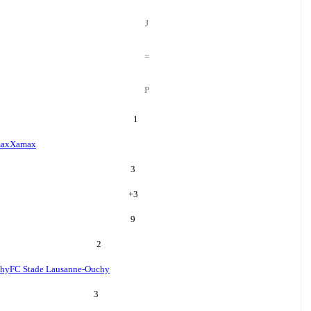
J
=
P
1
ax
Xamax
3
+
3
9
2
chy
FC Stade Lausanne-Ouchy
3