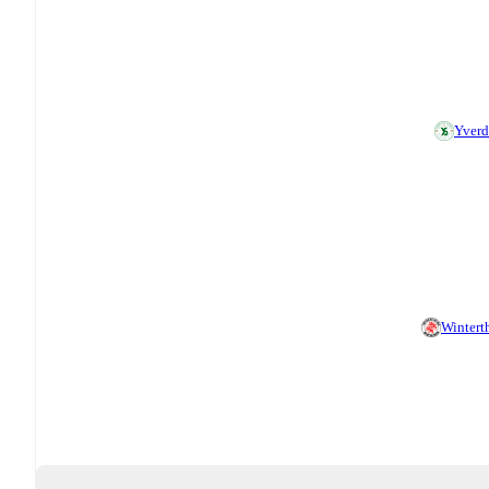
Yver
Wintert