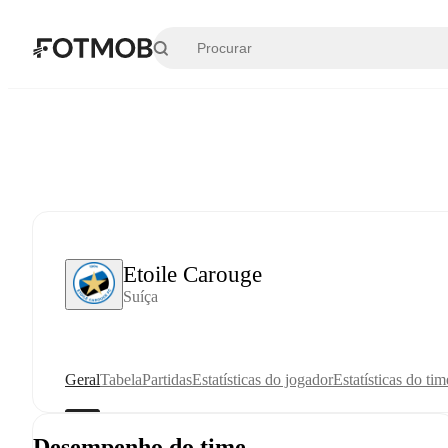
Pular para o conteúdo principal
Etoile Carouge
Suíça
Geral
Tabela
Partidas
Estatísticas do jogador
Estatísticas do tim
Desempenho do time