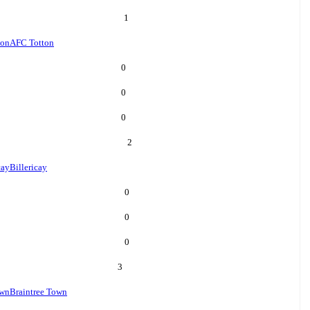
1
ton
AFC Totton
0
0
0
2
cay
Billericay
0
0
0
3
own
Braintree Town