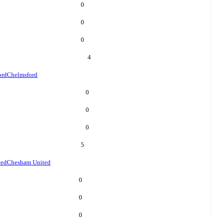
0
0
0
4
ord
Chelmsford
0
0
0
5
ted
Chesham United
0
0
0