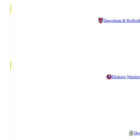
Dagenham & Redbri
Dorking Wander
Do