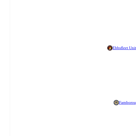
Ebbsfleet Uni
Farnboro