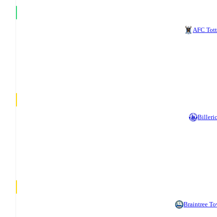
AFC Tot
Billeri
Braintree T