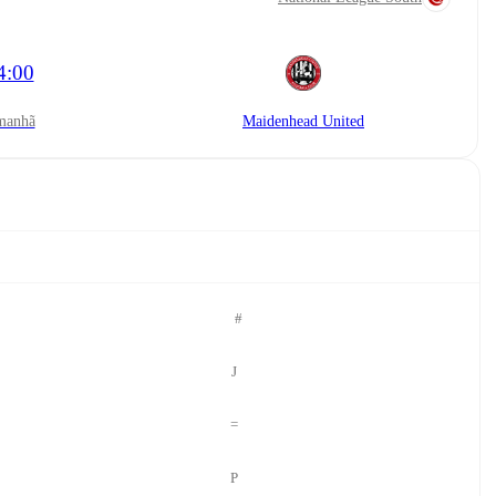
4:00
amanhã
Maidenhead United
#
J
=
P