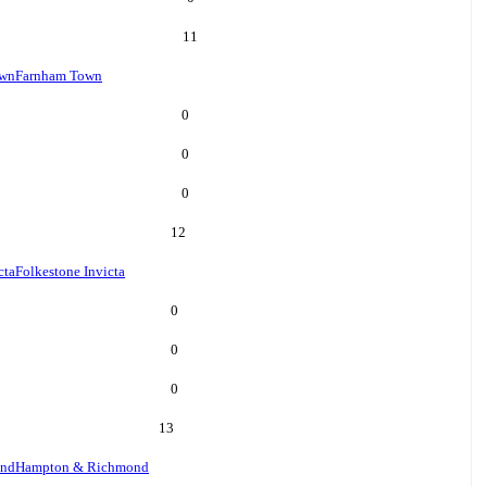
11
own
Farnham Town
0
0
0
12
cta
Folkestone Invicta
0
0
0
13
ond
Hampton & Richmond