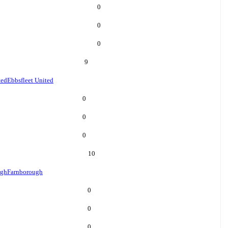
0
0
0
9
ted
Ebbsfleet United
0
0
0
10
ugh
Farnborough
0
0
0