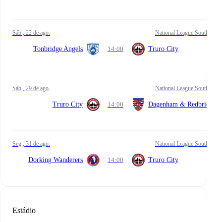
sáb., 22 de ago.
National League South
Tonbridge Angels
14:00
Truro City
sáb., 29 de ago.
National League South
Truro City
14:00
Dagenham & Redbridge
seg., 31 de ago.
National League South
Dorking Wanderers
14:00
Truro City
Estádio