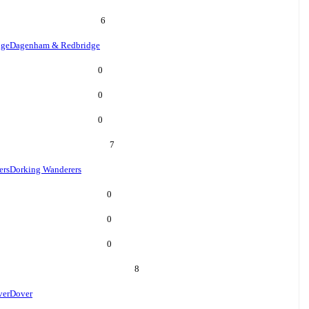
6
dge
Dagenham & Redbridge
0
0
0
7
ers
Dorking Wanderers
0
0
0
8
ver
Dover