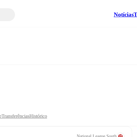
Notícias
T
e
Transferências
Histórico
National League South