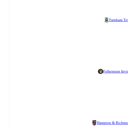
Farnham T
Folkestone Invi
Hampton & Richm