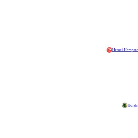
Hemel Hempst
Hors