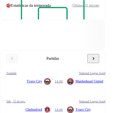
Estatísticas da temporada
Últimos 11 iniciais
Partidas
amanhã
National League South
Truro City
14:00
Maidenhead United
sáb., 15 de ago.
National League South
Chelmsford
14:00
Truro City