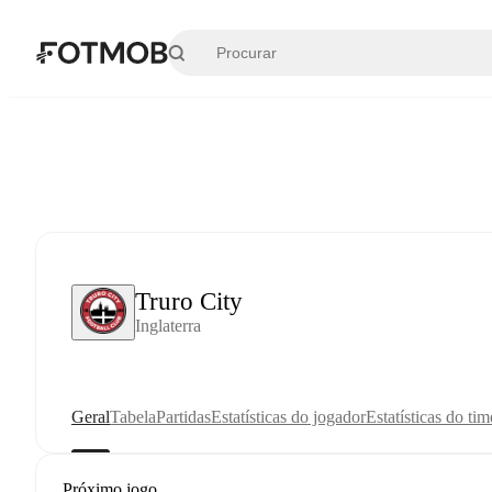
Pular para o conteúdo principal
Truro City
Inglaterra
Geral
Tabela
Partidas
Estatísticas do jogador
Estatísticas do tim
Próximo jogo