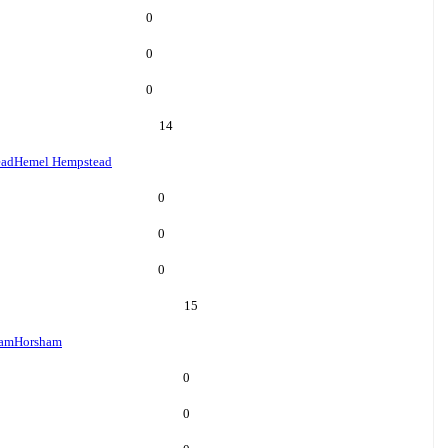
0
0
0
14
ead
Hemel Hempstead
0
0
0
15
ham
Horsham
0
0