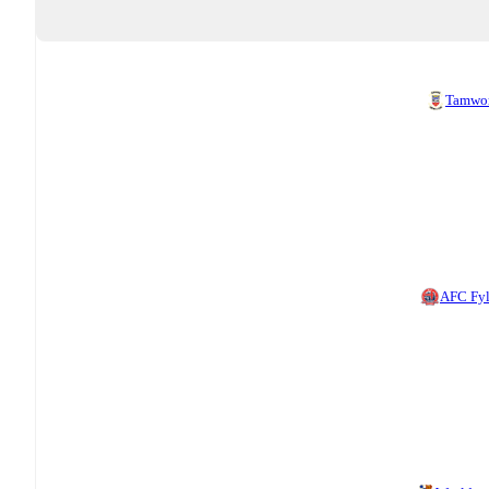
Tamwo
AFC Fy