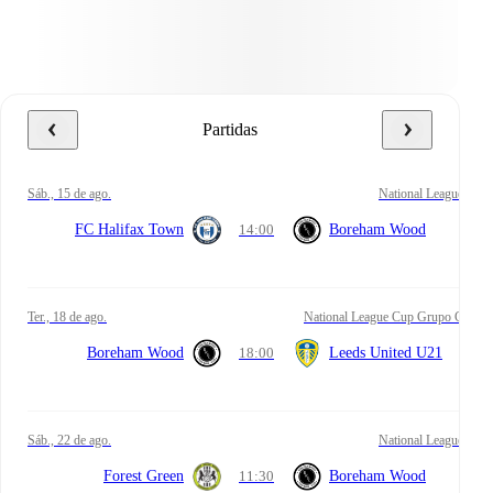
Partidas
sáb., 15 de ago.
National League
FC Halifax Town
14:00
Boreham Wood
ter., 18 de ago.
National League Cup Grupo C
Boreham Wood
18:00
Leeds United U21
sáb., 22 de ago.
National League
Forest Green
11:30
Boreham Wood