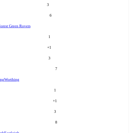
3
6
orest Green Rovers
1
+
1
3
7
ing
Worthing
1
+
1
3
8
igh
Eastleigh