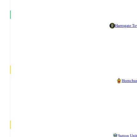
Harrogate T
Hornchu
Sutton Uni