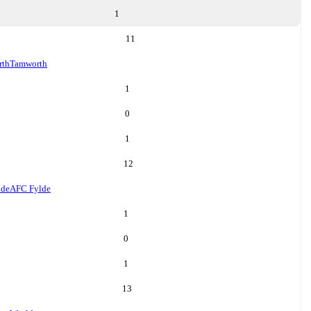
1
11
rth
Tamworth
1
0
1
12
lde
AFC Fylde
1
0
1
13