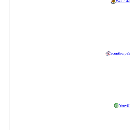
Wealdst
Scunthorpe
S
Yeovil