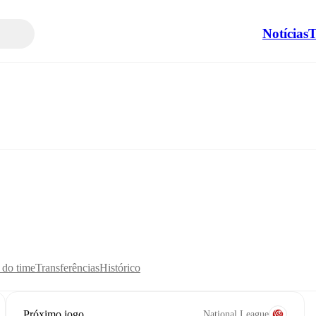
Notícias
T
s do time
Transferências
Histórico
Próximo jogo
National League