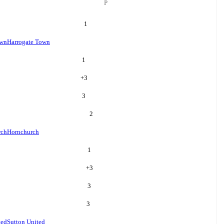
P
1
own
Harrogate Town
1
+
3
3
2
rch
Hornchurch
1
+
3
3
3
ted
Sutton United