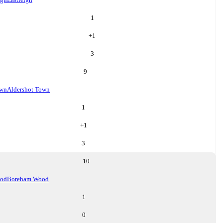
1
+
1
3
9
own
Aldershot Town
1
+
1
3
10
od
Boreham Wood
1
0