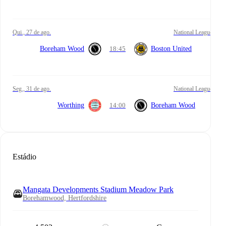
qui., 27 de ago.
National League
Boreham Wood
18:45
Boston United
seg., 31 de ago.
National League
Worthing
14:00
Boreham Wood
Estádio
Mangata Developments Stadium Meadow Park
Borehamwood, Hertfordshire