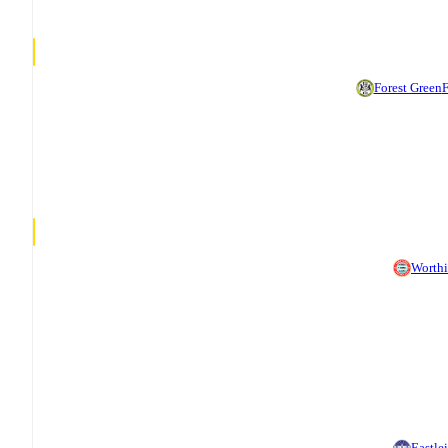
Forest Green
F
Worth
Eastle