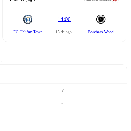
14:00
FC Halifax Town
15 de ago.
Boreham Wood
#
J
=