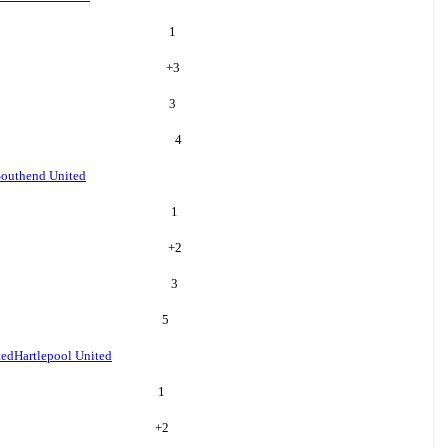
1
+
3
3
4
Southend United
1
+
2
3
5
ted
Hartlepool United
1
+
2