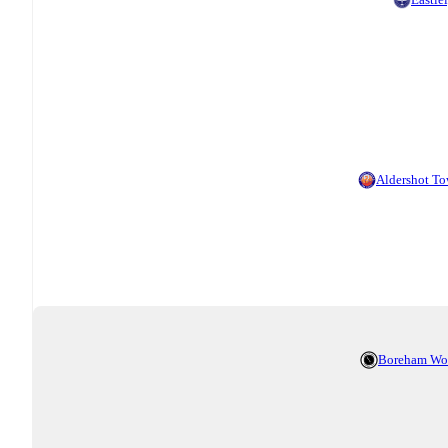
Aldershot T
Boreham Wo