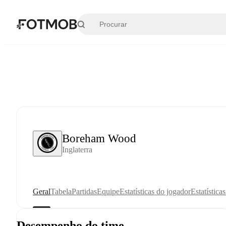
Pular para o conteúdo principal
Boreham Wood
Inglaterra
Geral
Tabela
Partidas
Equipe
Estatísticas do jogador
Estatística
Desempenho do time