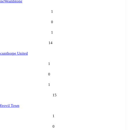
one
Wealdstone
1
0
1
14
cunthorpe United
1
0
1
15
Yeovil Town
1
0