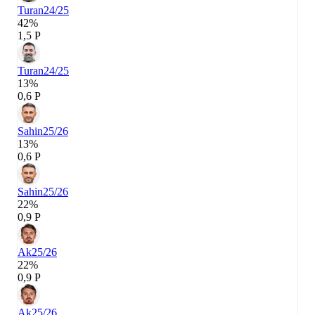
Turan
24/25
42%
1,5 P
Turan
24/25
13%
0,6 P
Sahin
25/26
13%
0,6 P
Sahin
25/26
22%
0,9 P
Ak
25/26
22%
0,9 P
Ak
25/26