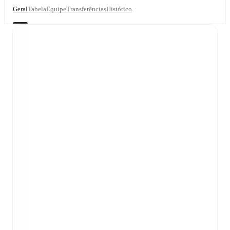
Geral
Tabela
Equipe
Transferências
Histórico