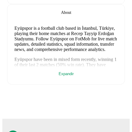
About
Eyüpspor is a football club
based in İstanbul, Türkiye
,
playing their home matches at Recep Tayyip Erdoğan
Stadyumu
.
Follow Eyüpspor on FotMob for live match
updates, detailed statistics, squad information, transfer
news, and comprehensive performance analytics.
Eyüpspor
have been in
mixed form
recently, winning
1
of their last
2
matches (
50
% win rate). They have
scored
7
goals
and conceded
3
during this period.
Expandir
Overall, their attack has been firing on all cylinders.
In
the
Super Lig
, their recent results include
a
4
-
0
win
against
Rizespor
, and
a
3
-
3
draw with
Fenerbahçe
.
Recent results for
Eyüpspor
:
9 de maio de 2026
:
Super Lig
-
4
-
0
win
vs
Rizespor
17 de maio de 2026
:
Super Lig
-
3
-
3
draw
at
Fenerbahçe
Upcoming fixtures for
Eyüpspor
: