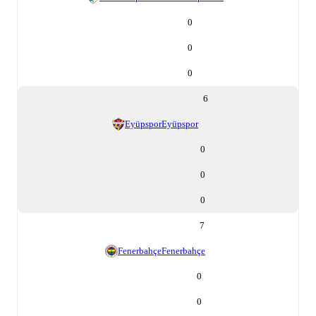
0
0
0
6
Eyüpspor
Eyüpspor
0
0
0
7
Fenerbahçe
Fenerbahçe
0
0