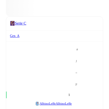
Serie C
Grp. A
#
J
=
P
1
AlbinoLeffe
AlbinoLeffe