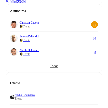
Baldini
23/24
Artilheiros
Christian Capone
11
Trento
Jacopo Pellegrini
10
Trento
Nicola Dalmonte
8
Trento
Todos
Estádio
Stadio Briamasco
Trento