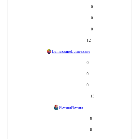
0
0
0
12
Lumezzane
Lumezzane
0
0
0
13
Novara
Novara
0
0