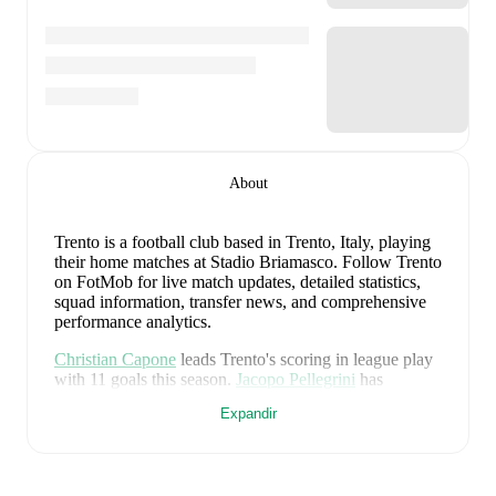
About
Trento is a football club
based in Trento, Italy
, playing
their home matches at Stadio Briamasco
.
Follow Trento
on FotMob for live match updates, detailed statistics,
squad information, transfer news, and comprehensive
performance analytics.
Christian Capone
leads
Trento
's scoring
in league play
with
11
goals
this season.
Jacopo Pellegrini
has
contributed
10
, while
Nicola Dalmonte
has added
8
.
Expandir
Trento
have been in
mixed form
recently, winning
0
of
their last
1
matches (
0
% win rate). They have scored
1
goal
and conceded
2
during this period.
In the
Club