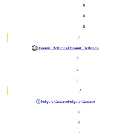
0
0
0
7
Dolomiti Bellunesi
Dolomiti Bellunesi
0
0
0
8
Folgore Caratese
Folgore Caratese
0
0