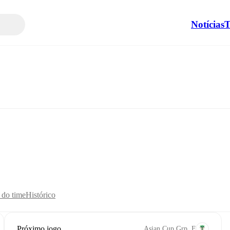
Notícias
T
s do time
Histórico
Próximo jogo
Asian Cup Grp. F