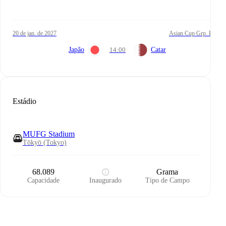
20 de jan. de 2027
Asian Cup Grp. F
Japão
14:00
Catar
Estádio
MUFG Stadium
Tōkyō (Tokyo)
68.089
Grama
Capacidade
Inaugurado
Tipo de Campo