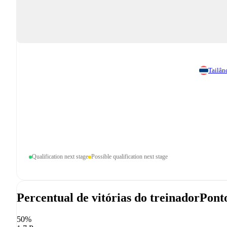
Tailân
Qualification next stage
Possible qualification next stage
Percentual de vitórias do treinador
Ponto
50%