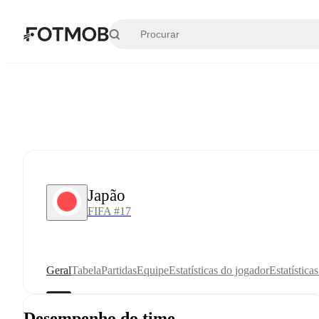
Pular para o conteúdo principal
Japão
FIFA #17
Geral
Tabela
Partidas
Equipe
Estatísticas do jogador
Estatística
Desempenho do time