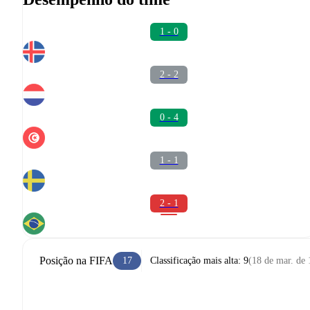
1 - 0
2 - 2
0 - 4
1 - 1
2 - 1
Posição na FIFA
17
Classificação mais alta
:
9
(
18 de mar. de