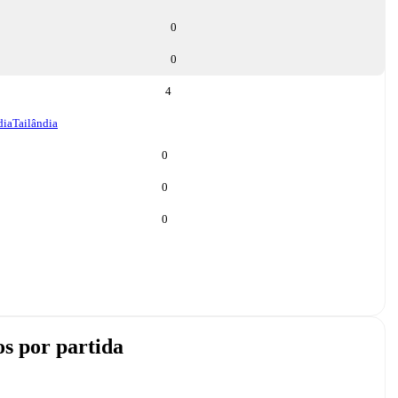
0
0
4
dia
Tailândia
0
0
0
s por partida