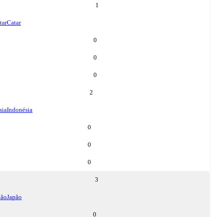
1
tar
Catar
0
0
0
2
sia
Indonésia
0
0
0
3
pão
Japão
0