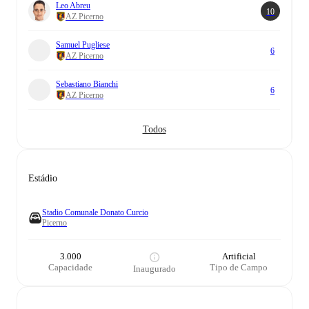
Leo Abreu
10
AZ Picerno
Samuel Pugliese
6
AZ Picerno
Sebastiano Bianchi
6
AZ Picerno
Todos
Estádio
Stadio Comunale Donato Curcio
Picerno
3.000
Artificial
Capacidade
Tipo de Campo
Inaugurado