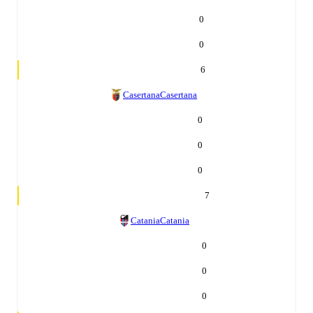
0
0
6
Casertana
Casertana
0
0
0
7
Catania
Catania
0
0
0