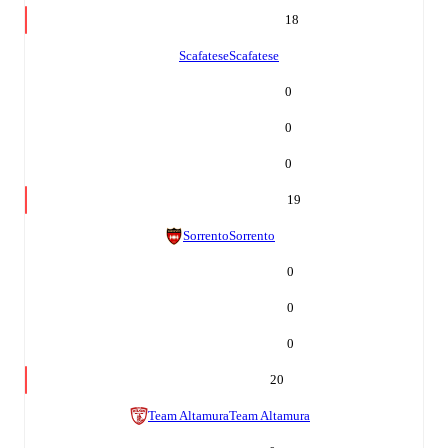
18
Scafatese
Scafatese
0
0
0
19
Sorrento
Sorrento
0
0
0
20
Team Altamura
Team Altamura