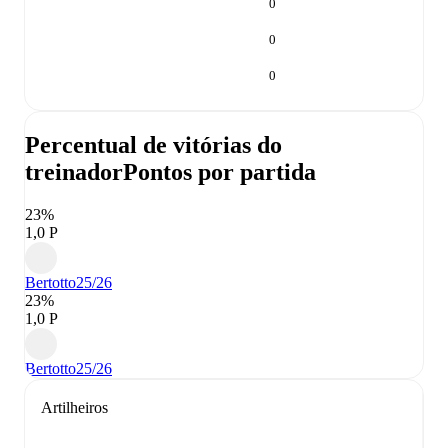
0
0
0
Percentual de vitórias do
treinador
Pontos por partida
23%
1,0 P
Bertotto
25/26
23%
1,0 P
Bertotto
25/26
Artilheiros