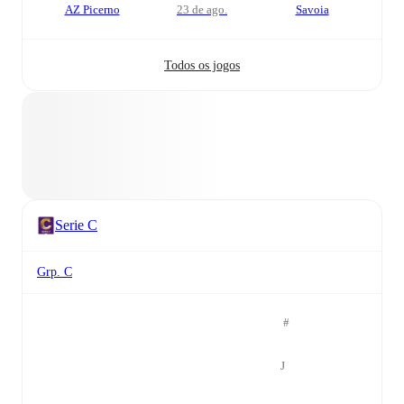
AZ Picerno
23 de ago.
Savoia
Todos os jogos
Serie C
Grp. C
#
J