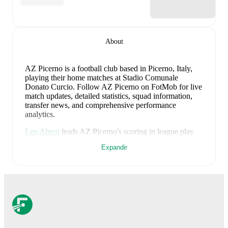
About
AZ Picerno is a football club
based in Picerno, Italy
,
playing their home matches at Stadio Comunale
Donato Curcio
.
Follow AZ Picerno on FotMob for live
match updates, detailed statistics, squad information,
transfer news, and comprehensive performance
analytics.
Leo Abreu
leads
AZ Picerno
's scoring
in league play
with
10
goals
this season.
Samuel Pugliese
has
Expandir
contributed
6
, while
Sebastiano Bianchi
has added
6
.
Upcoming fixtures for
AZ Picerno
:
23 de agosto de 2026
:
Serie C Grp. C
-
vs
Savoia
28 de agosto de 2026
:
Serie C Grp. C
-
at
Scafatese
7 de setembro de 2026
:
Serie C Grp. C
-
vs
Inter
U23
12 de setembro de 2026
:
Serie C Grp. C
-
at