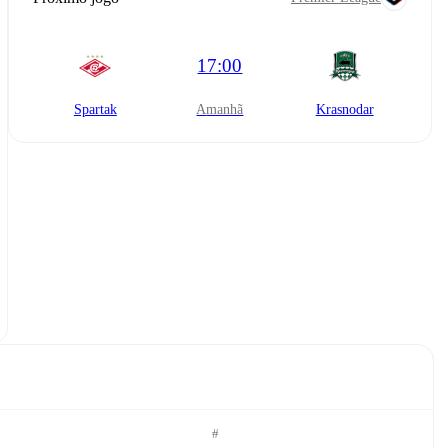
17:00
Spartak
amanhã
Krasnodar
#