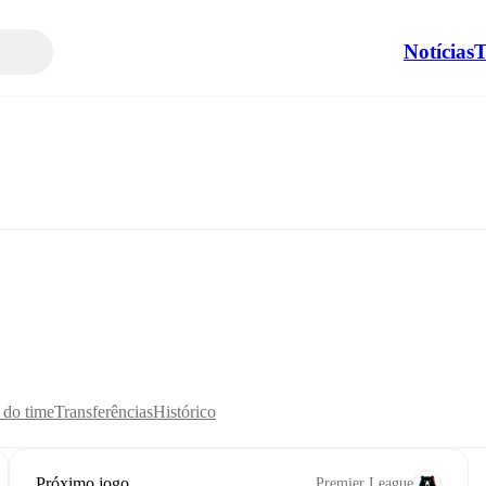
Notícias
T
s do time
Transferências
Histórico
Próximo jogo
Premier League