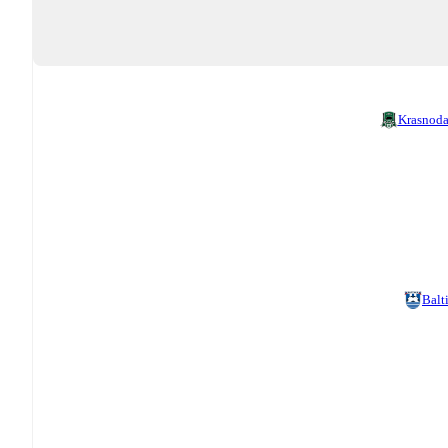
Krasnoda
Balt