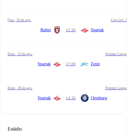
qua., 19 de ago.
Cup Grp. A
Rubin
15:30
Spartak
dom., 23 de ago.
Premier League
Spartak
17:00
Zenit
dom., 30 de ago.
Premier League
Spartak
14:30
Orenburg
Estádio