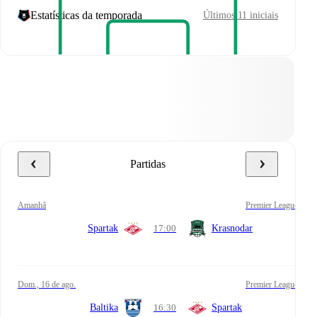
Estatísticas da temporada
Últimos 11 iniciais
Partidas
amanhã
Premier League
Spartak
17:00
Krasnodar
dom., 16 de ago.
Premier League
Baltika
16:30
Spartak