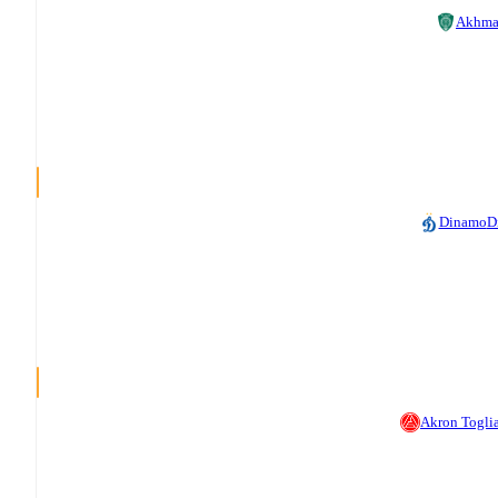
Akhma
Dinamo
D
Akron Toglia