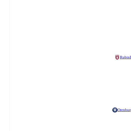
Rubin
Orenbur