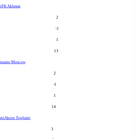
t
FK Akhmat
2
-1
1
13
inamo Moscow
2
-1
1
14
tti
Akron Togliatti
3