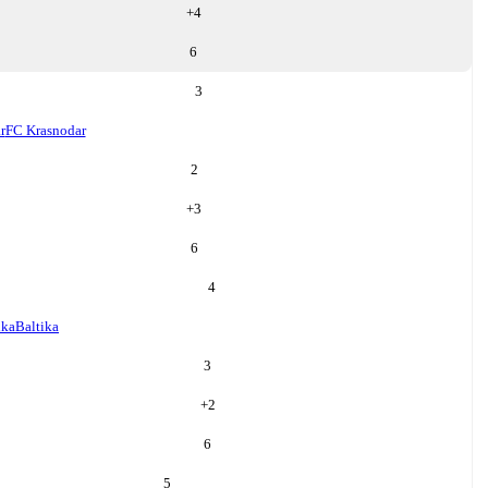
+
4
6
3
r
FC Krasnodar
2
+
3
6
4
ika
Baltika
3
+
2
6
5