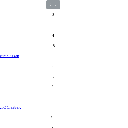
0 - 0
3
+
1
4
8
Rubin Kazan
2
-1
3
9
g
FC Orenburg
2
-2