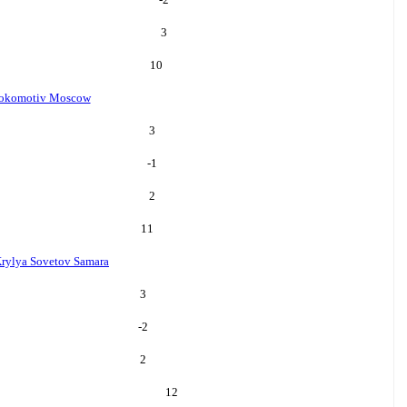
3
10
okomotiv Moscow
3
-1
2
11
rylya Sovetov Samara
3
-2
2
12