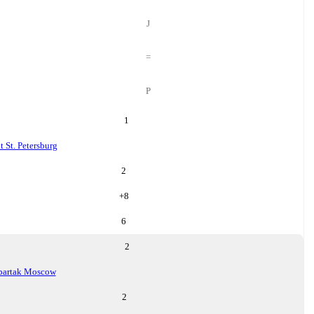
J
=
P
1
t St. Petersburg
2
+
8
6
2
partak Moscow
2