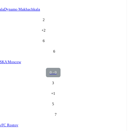
ala
Dynamo Makhachkala
2
+
2
6
6
SKA Moscow
0 - 0
3
+
1
5
7
v
FC Rostov