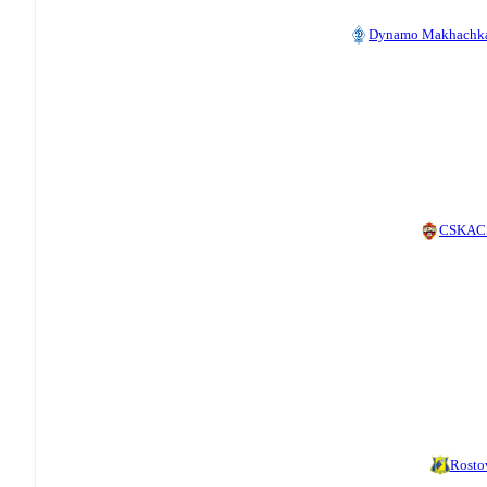
Dynamo Makhachk
CSKA
C
Rosto