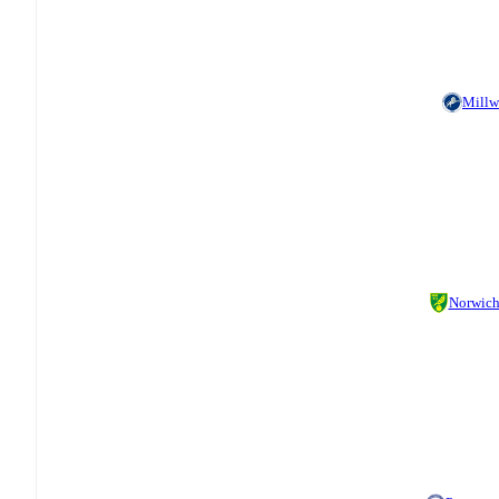
Millw
Norwic