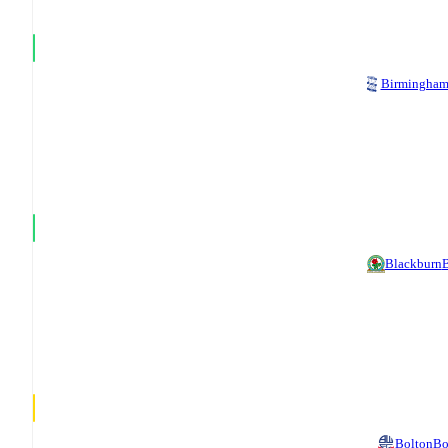
Birmingha
Blackburn
B
Bolton
Bo