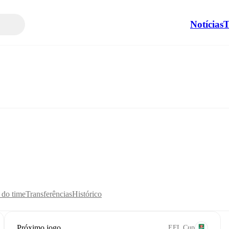
Notícias
T
s do time
Transferências
Histórico
Próximo jogo
EFL Cup