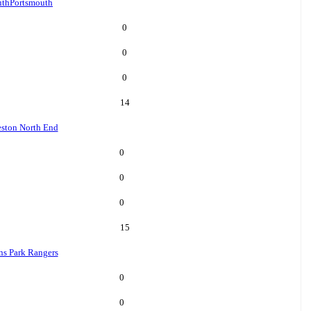
uth
Portsmouth
0
0
0
14
eston North End
0
0
0
15
s Park Rangers
0
0