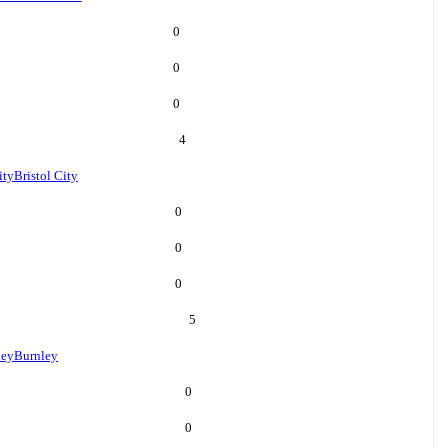
0
0
0
4
ity
Bristol City
0
0
0
5
ley
Burnley
0
0