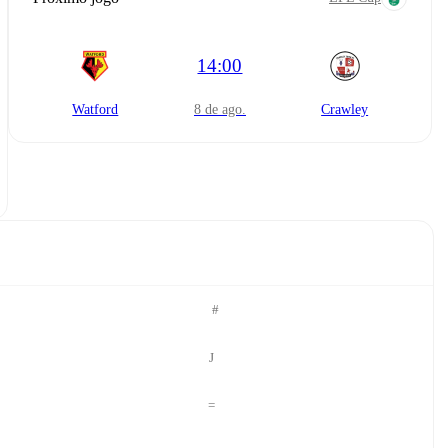
14:00
Watford
8 de ago.
Crawley
#
J
=