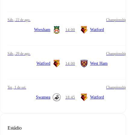
sáb., 22 de ago.
Championship
Wrexham
14:00
Watford
sáb., 29 de ago.
Championship
Watford
14:00
West Ham
ter., 1 de set.
Championship
Swansea
18:45
Watford
Estádio