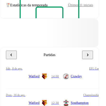
Estatísticas da temporada
Últimos 11 iniciais
Partidas
sáb., 8 de ago.
EFL Cup
Watford
14:00
Crawley
dom., 16 de ago.
Championship
Watford
12:30
Southampton