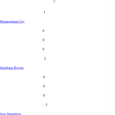
P
1
m
Birmingham City
0
0
0
2
lackburn Rovers
0
0
0
3
lton Wanderers