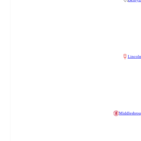
Lincol
Middlesbro