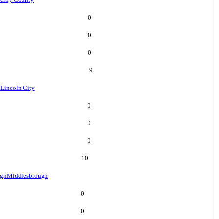
0
0
0
9
n
Lincoln City
0
0
0
10
ugh
Middlesbrough
0
0