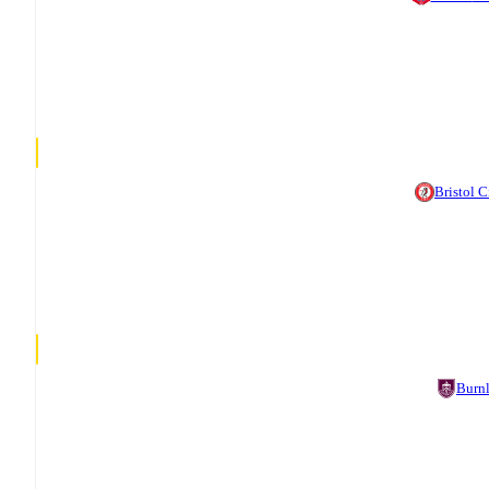
Bristol C
Burn