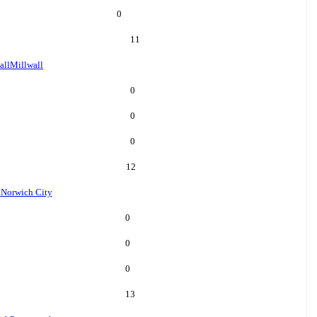
0
11
all
Millwall
0
0
0
12
h
Norwich City
0
0
0
13