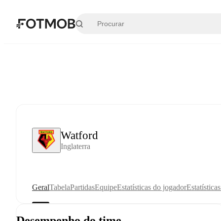
Pular para o conteúdo principal
Watford
Inglaterra
Geral
Tabela
Partidas
Equipe
Estatísticas do jogador
Estatística
Desempenho do time