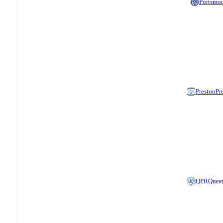
Portsmo
Preston
Pr
QPR
Queen