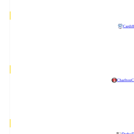
Cardif
Charlton
C
Derby
D