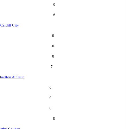
0
6
f
Cardiff City
0
0
0
7
harlton Athletic
0
0
0
8
erby County