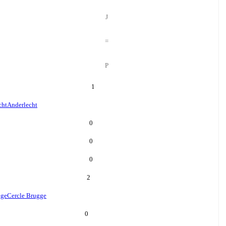
J
=
P
1
cht
Anderlecht
0
0
0
2
gge
Cercle Brugge
0