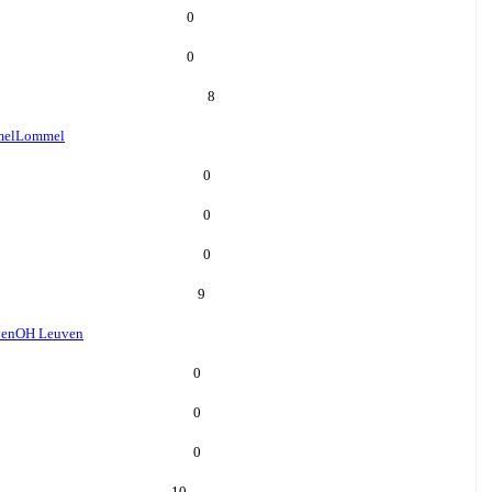
0
0
8
el
Lommel
0
0
0
9
ven
OH Leuven
0
0
0
10