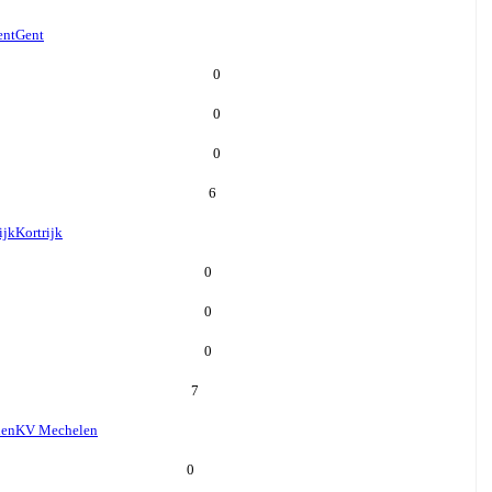
ent
Gent
0
0
0
6
ijk
Kortrijk
0
0
0
7
len
KV Mechelen
0