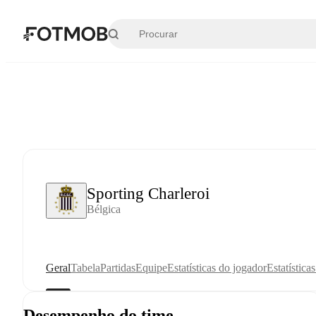
Pular para o conteúdo principal
Sporting Charleroi
Bélgica
Geral
Tabela
Partidas
Equipe
Estatísticas do jogador
Estatística
Desempenho do time