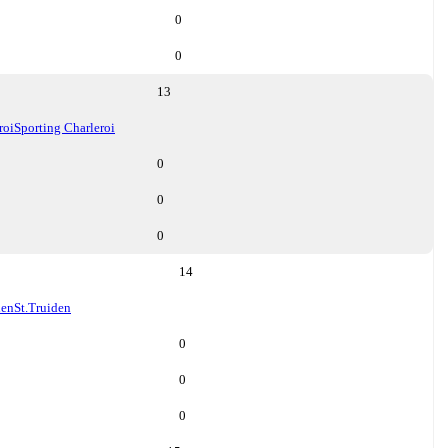
0
0
13
roi
Sporting Charleroi
0
0
0
14
den
St.Truiden
0
0
0