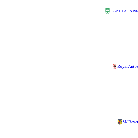
RAAL La Louvi
Royal Antw
SK Beve