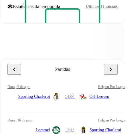
Estatísticas da temporada
Últimos 11 iniciais
Partidas
dom., 9 de ago.
Belgian Pro League
Sporting Charleroi
14:00
OH Leuven
dom., 16 de ago.
Belgian Pro League
Lommel
17:15
Sporting Charleroi