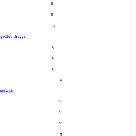
0
0
3
gge
Club Brugge
0
0
0
4
nk
Genk
0
0
0
5