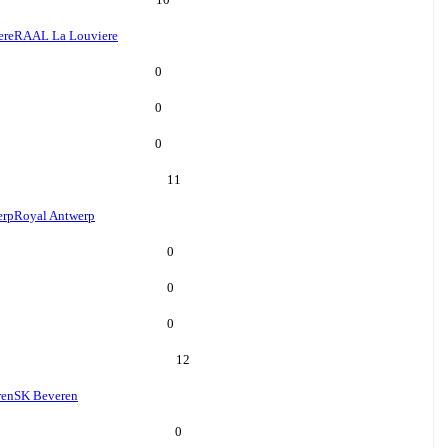
ere
RAAL La Louviere
0
0
0
11
erp
Royal Antwerp
0
0
0
12
ren
SK Beveren
0