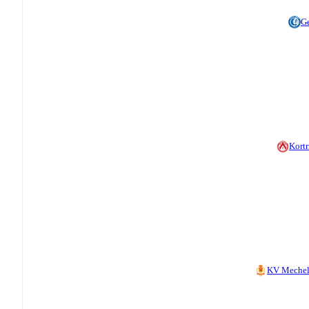
G
Kortr
KV Meche