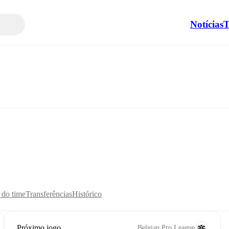
Notícias
T
s do time
Transferências
Histórico
Próximo jogo
Belgian Pro League