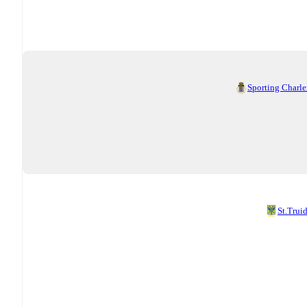
Sporting Charle
St.Trui