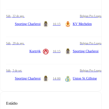
sáb., 22 de ago.
Belgian Pro League
Sporting Charleroi
16:15
KV Mechelen
sáb., 29 de ago.
Belgian Pro League
Kortrijk
16:15
Sporting Charleroi
sáb., 5 de set.
Belgian Pro League
Sporting Charleroi
14:00
Union St.Gilloise
Estádio