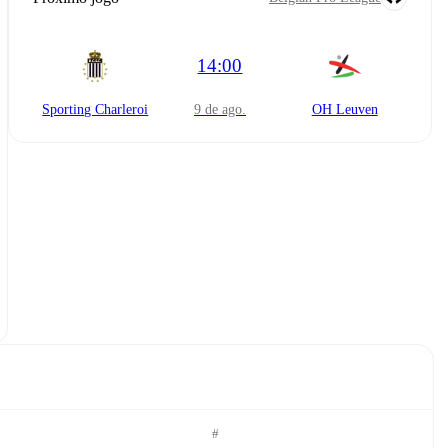
14:00
Sporting Charleroi
9 de ago.
OH Leuven
#