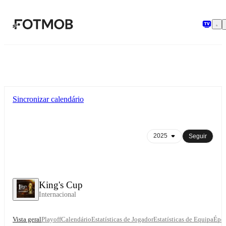
Saltar para o conteúdo principal
Sincronizar calendário
Seguir
King's Cup
Internacional
Vista geral
Playoff
Calendário
Estatísticas de Jogador
Estatísticas de Equipa
Épo