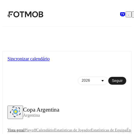
Saltar para o conteúdo principal
Sincronizar calendário
Seguir
Copa Argentina
Argentina
Vista geral
Playoff
Calendário
Estatísticas de Jogador
Estatísticas de Equipa
Épo