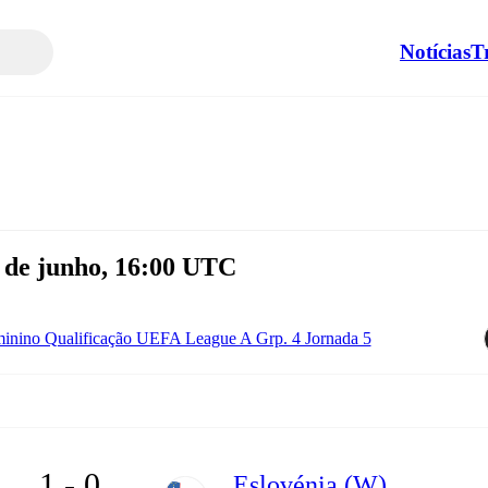
Notícias
T
5 de junho, 16:00 UTC
nino Qualificação UEFA League A Grp. 4 Jornada 5
1 - 0
Eslovénia (W)