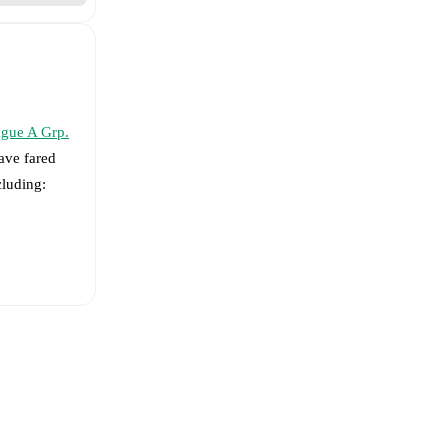
gue A Grp.
ve fared
cluding:
bel
ra