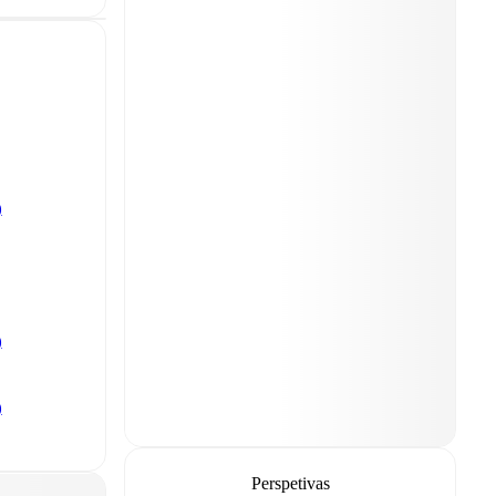
)
)
)
Perspetivas