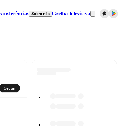
ransferências
Grelha televisiva
Sobre nós
Seguir