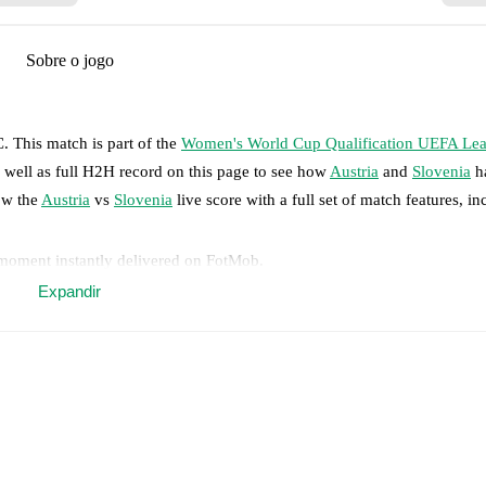
Sobre o jogo
C
.
This match is part of the
Women's World Cup Qualification UEFA Lea
 well as full H2H record on this page to see how
Austria
and
Slovenia
ha
ow the
Austria
vs
Slovenia
live score with a full set of match features, in
 moment instantly delivered on FotMob.
Expandir
on, shots, corners, big chances created, xG, momentum, and shot maps.
Virginia Kirchberger
,
Verena Hanshaw
-
Katharina Naschenweng
,
Anna
a Hickelsberger
,
Eileen Campbell
,
Sophie Hillebrand
.
na Golob
,
Sara Agrez
,
Zala Kustrin
-
Dominika Conc
,
Kaja Korosec
-
La