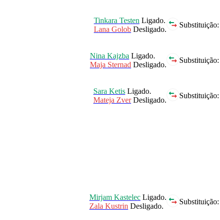
Tinkara Testen
Ligado.
Substituição:
Lana Golob
Desligado.
Nina Kajzba
Ligado.
Substituição:
Maja Sternad
Desligado.
Sara Ketis
Ligado.
Substituição:
Mateja Zver
Desligado.
Mirjam Kastelec
Ligado.
Substituição:
Zala Kustrin
Desligado.