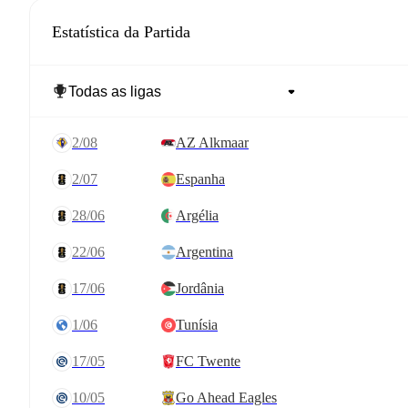
Estatística da Partida
2/08
AZ Alkmaar
2/07
Espanha
28/06
Argélia
22/06
Argentina
17/06
Jordânia
1/06
Tunísia
17/05
FC Twente
10/05
Go Ahead Eagles