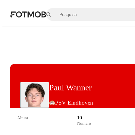
Saltar para o conteúdo principal
Paul Wanner
PSV Eindhoven
10
Altura
Número