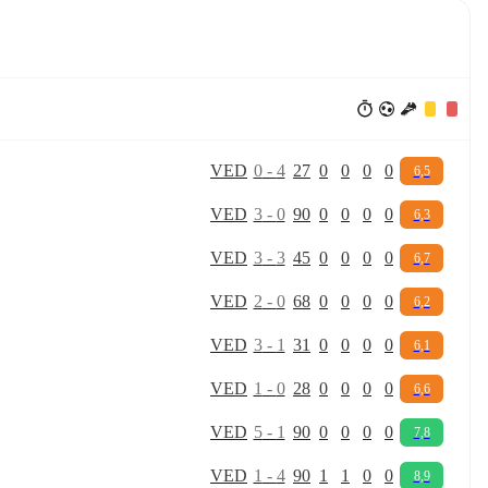
V
E
D
0
-
4
27
0
0
0
0
6,5
V
E
D
3
-
0
90
0
0
0
0
6,3
V
E
D
3
-
3
45
0
0
0
0
6,7
V
E
D
2
-
0
68
0
0
0
0
6,2
V
E
D
3
-
1
31
0
0
0
0
6,1
V
E
D
1
-
0
28
0
0
0
0
6,6
V
E
D
5
-
1
90
0
0
0
0
7,8
V
E
D
1
-
4
90
1
1
0
0
8,9