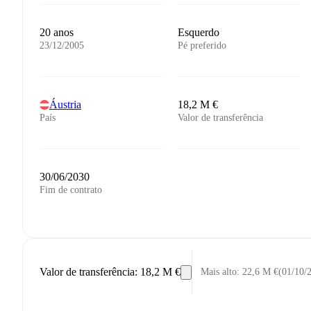
20 anos
Esquerdo
23/12/2005
Pé preferido
Áustria
18,2 M €
País
Valor de transferência
30/06/2030
Fim de contrato
Valor de transferência
:
18,2 M €
Mais alto
:
22,6 M €
(
01/10/