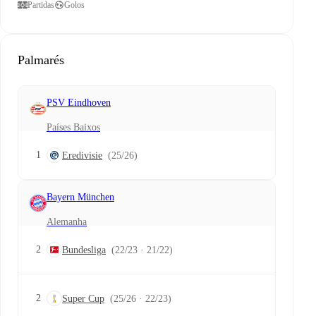
Partidas
Golos
Palmarés
PSV Eindhoven
Países Baixos
1
Eredivisie
(25/26)
Bayern München
Alemanha
2
Bundesliga
(22/23 · 21/22)
2
Super Cup
(25/26 · 22/23)