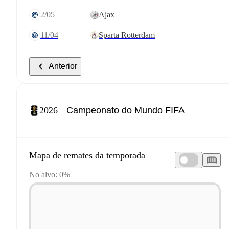
2/05
Ajax
11/04
Sparta Rotterdam
Anterior
2026
Mapa de remates da temporada
No alvo: 0%