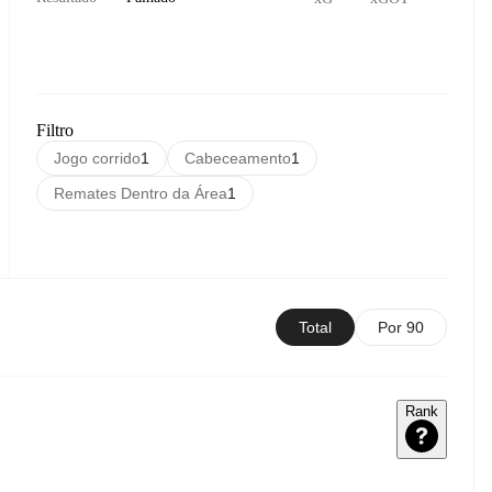
Filtro
Jogo corrido
1
Cabeceamento
1
Remates Dentro da Área
1
Total
Por 90
Rank