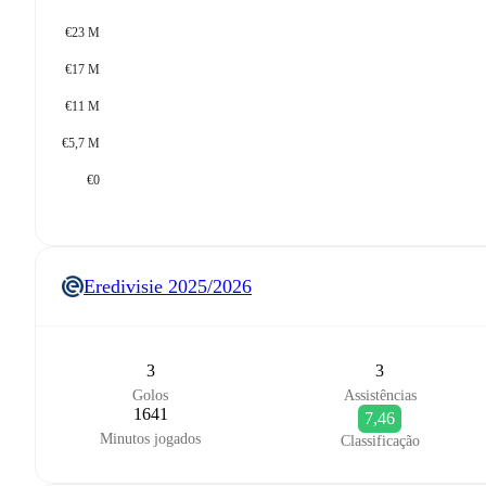
€23 M
€17 M
€11 M
€5,7 M
€0
Eredivisie
2025/2026
3
3
Golos
Assistências
1641
7,46
Minutos jogados
Classificação