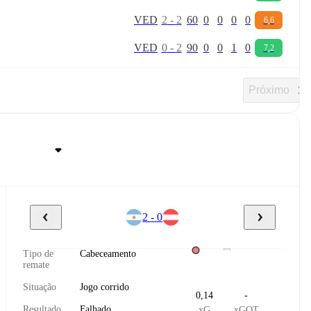
V
E
D
2
-
2
60
0
0
0
0
6,6
V
E
D
0
-
2
90
0
0
1
0
7,2
Próximo
2 - 0
Tipo de
Cabeceamento
remate
Situação
Jogo corrido
0,14
-
Resultado
Falhado
xG
xGOT