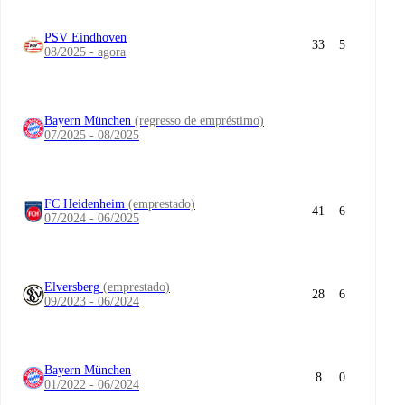
PSV Eindhoven
33
5
08/2025 - agora
Bayern München
(regresso de empréstimo)
07/2025 - 08/2025
FC Heidenheim
(emprestado)
41
6
07/2024 - 06/2025
Elversberg
(emprestado)
28
6
09/2023 - 06/2024
Bayern München
8
0
01/2022 - 06/2024