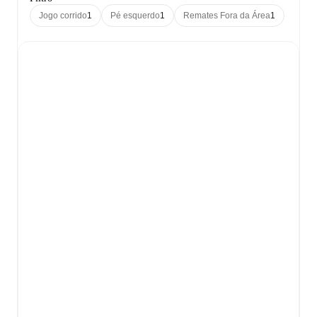
Jogo corrido
1
Pé esquerdo
1
Remates Fora da Área
1