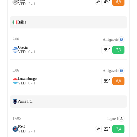
45‎’‎
6,9
V
E
D
2
-
1
Itália
7/06
Amigáveis
Grécia
89‎’‎
7,3
V
E
D
0
-
1
3/06
Amigáveis
Luxemburgo
89‎’‎
6,8
V
E
D
0
-
1
Paris FC
17/05
Ligue 1
PSG
22‎’‎
7,4
V
E
D
2
-
1