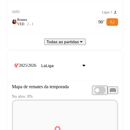
10/05
Ligue 1
Rennes
90‎’‎
6,1
V
E
D
2
-
1
Todas as partidas
2025/2026
Mapa de remates da temporada
No alvo: 0%