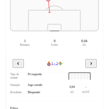
1
0
0,04
Remates
Golos
xG
1 - 2
Tipo de
Pé esquerdo
remate
Situação
Jogo corrido
0,04
-
xG
xGOT
Resultado
Bloqueado
Filtro