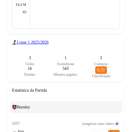
€4,4 M
€0
Ligue 1
2025/2026
3
1
3
Golos
Assistências
Começou
16
543
6,72
Partidas
Minutos jogados
Classificação
Estatística da Partida
Burnley
26/07
Amigáveis entre clubes
Ajax