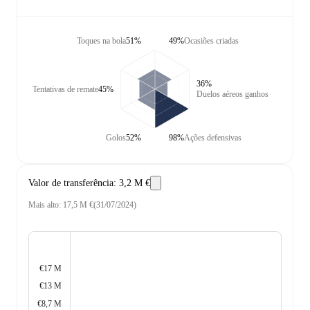
Toques na bola
51%
49%
Ocasiões criadas
36%
Tentativas de remate
45%
Duelos aéreos ganhos
Golos
52%
98%
Ações defensivas
Valor de transferência
:
3,2 M €
Mais alto
:
17,5 M €
(
31/07/2024
)
€17 M
€13 M
€8,7 M