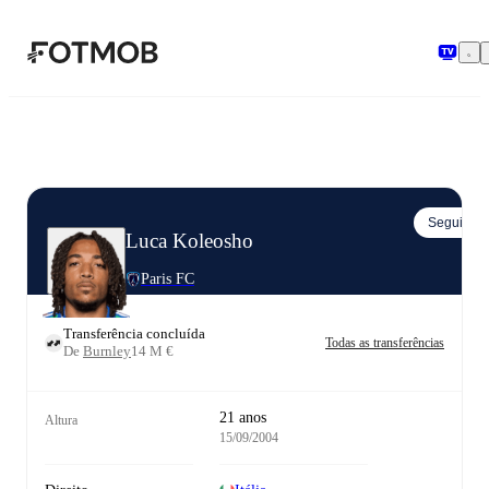
Saltar para o conteúdo principal
Seguir
Luca Koleosho
Paris FC
Transferência concluída
Todas as transferências
De
Burnley
14 M €
21 anos
Altura
15/09/2004