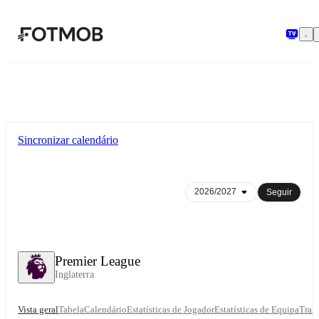
Saltar para o conteúdo principal
Sincronizar calendário
Seguir
Premier League
Inglaterra
Vista geral
Tabela
Calendário
Estatísticas de Jogador
Estatísticas de Equipa
Trans