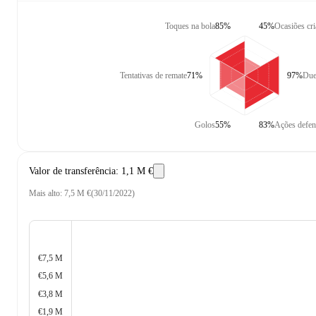
Toques na bola
85%
45%
Ocasiões cr
Tentativas de remate
71%
97%
Due
Golos
55%
83%
Ações defen
Valor de transferência
:
1,1 M €
Mais alto
:
7,5 M €
(
30/11/2022
)
€7,5 M
€5,6 M
€3,8 M
€1,9 M