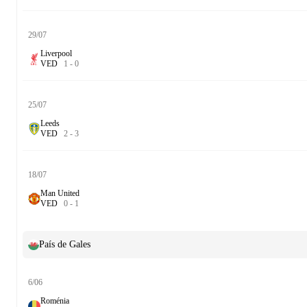
29/07
Liverpool
V
E
D
1
-
0
25/07
Leeds
V
E
D
2
-
3
18/07
Man United
V
E
D
0
-
1
País de Gales
6/06
Roménia