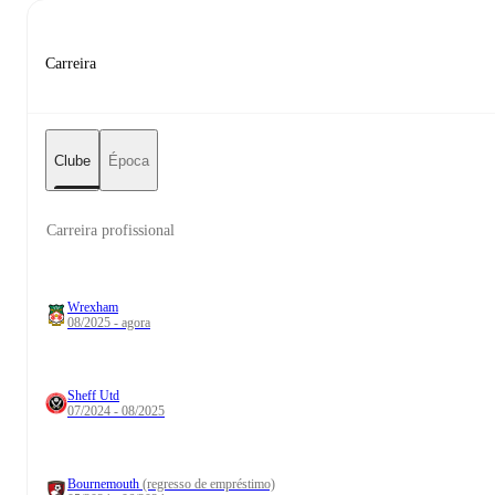
Carreira
Clube
Época
Carreira profissional
Wrexham
08/2025 - agora
Sheff Utd
07/2024 - 08/2025
Bournemouth
(regresso de empréstimo)