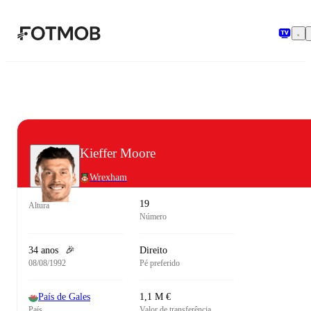
Saltar para o conteúdo principal
Kieffer Moore
Wrexham
19
Altura
Número
34 anos
🎉
Direito
08/08/1992
Pé preferido
País de Gales
1,1 M €
País
Valor de transferência