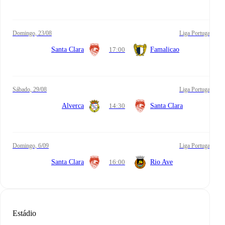
domingo, 23/08
Liga Portugal
Santa Clara
17:00
Famalicao
sábado, 29/08
Liga Portugal
Alverca
14:30
Santa Clara
domingo, 6/09
Liga Portugal
Santa Clara
16:00
Rio Ave
Estádio