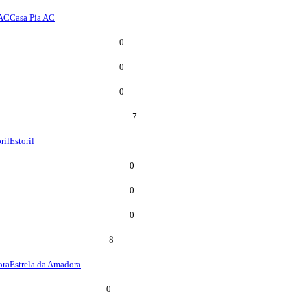
 AC
Casa Pia AC
0
0
0
7
ril
Estoril
0
0
0
8
ora
Estrela da Amadora
0