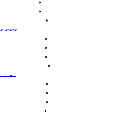
0
0
9
cao
Famalicao
0
0
0
10
rto
FC Porto
0
0
0
11