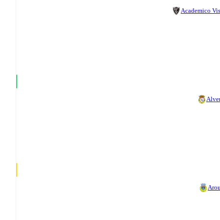
Academico Vi
Alve
Aro