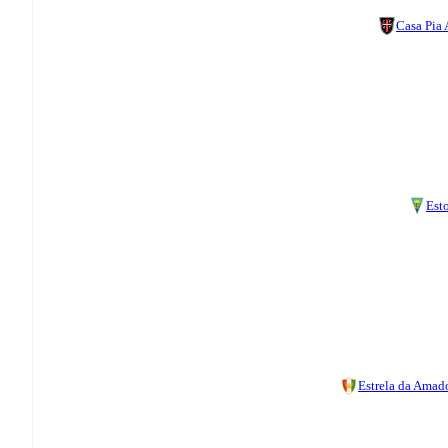
Casa Pia
Esto
Estrela da Amad