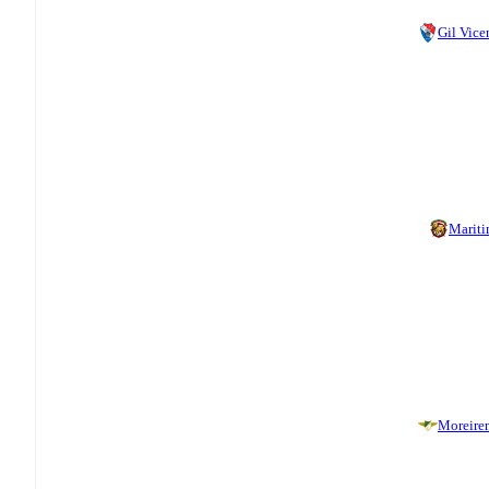
Gil Vice
Marit
Moreire