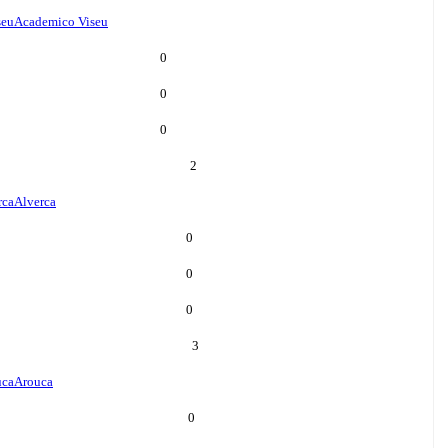
seu
Academico Viseu
0
0
0
2
rca
Alverca
0
0
0
3
uca
Arouca
0