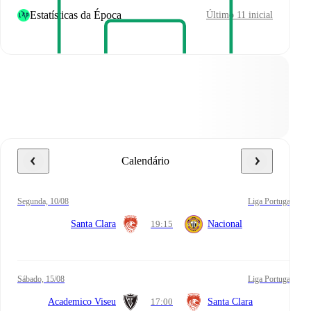
Estatísticas da Época
Último 11 inicial
Calendário
segunda, 10/08
Liga Portugal
Santa Clara
19:15
Nacional
sábado, 15/08
Liga Portugal
Academico Viseu
17:00
Santa Clara