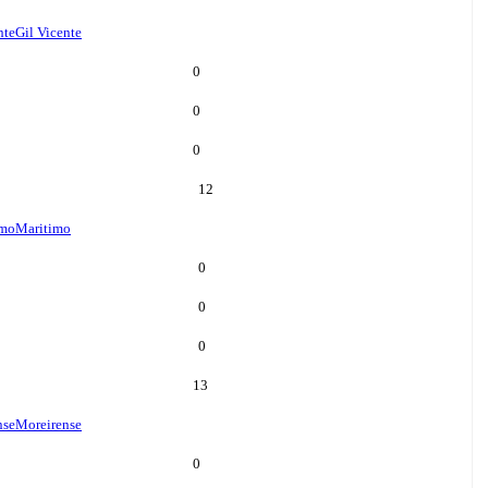
nte
Gil Vicente
0
0
0
12
imo
Maritimo
0
0
0
13
nse
Moreirense
0