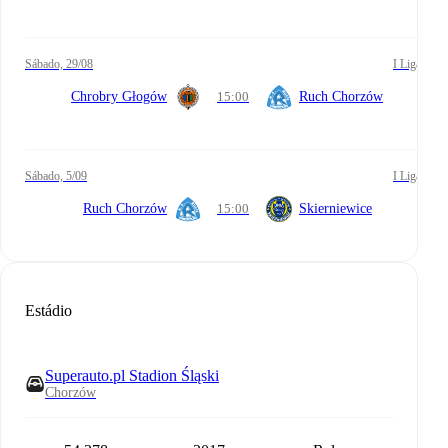
sábado, 29/08
I Liga
Chrobry Głogów
15:00
Ruch Chorzów
sábado, 5/09
I Liga
Ruch Chorzów
15:00
Skierniewice
Estádio
Superauto.pl Stadion Śląski
Chorzów