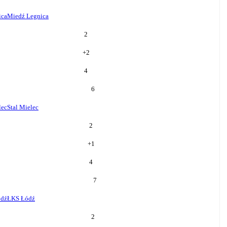
ica
Miedź Legnica
2
+
2
4
6
lec
Stal Mielec
2
+
1
4
7
ódź
ŁKS Łódź
2