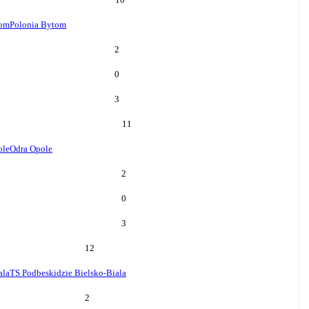
tom
Polonia Bytom
2
0
3
11
ole
Odra Opole
2
0
3
12
ala
TS Podbeskidzie Bielsko-Biala
2