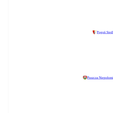
Pogoń Sied
Puszcza Niepołom