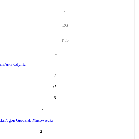
J
DG
PTS
1
nia
Arka Gdynia
2
+
5
6
2
cki
Pogoń Grodzisk Mazowiecki
2