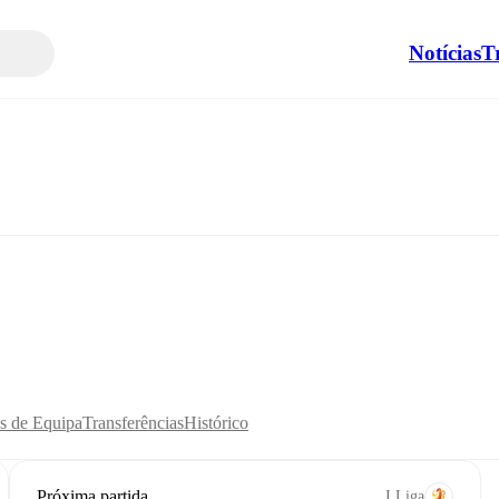
Notícias
T
as de Equipa
Transferências
Histórico
Próxima partida
I Liga