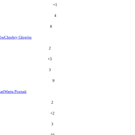
+
1
4
8
gów
Chrobry Głogów
2
+
3
3
9
nań
Warta Poznań
2
+
2
3
10