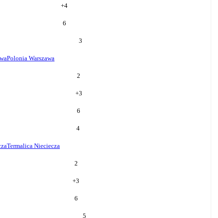
+
4
6
3
awa
Polonia Warszawa
2
+
3
6
4
cza
Termalica Nieciecza
2
+
3
6
5