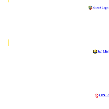
Miedź Legn
Stal Mie
ŁKS Ł