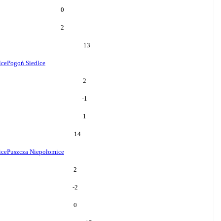
0
2
13
lce
Pogoń Siedlce
2
-1
1
14
ice
Puszcza Niepołomice
2
-2
0