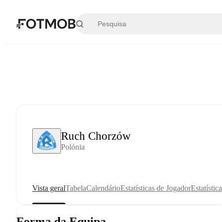
Saltar para o conteúdo principal
Ruch Chorzów
Polónia
Vista geral
Tabela
Calendário
Estatísticas de Jogador
Estatístic
Forma da Equipa