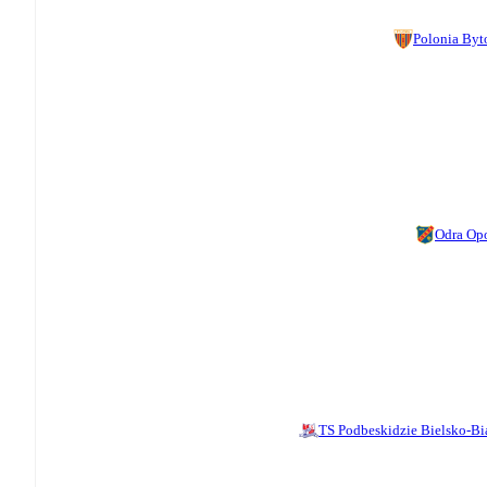
Polonia By
Odra Op
TS Podbeskidzie Bielsko-Bi