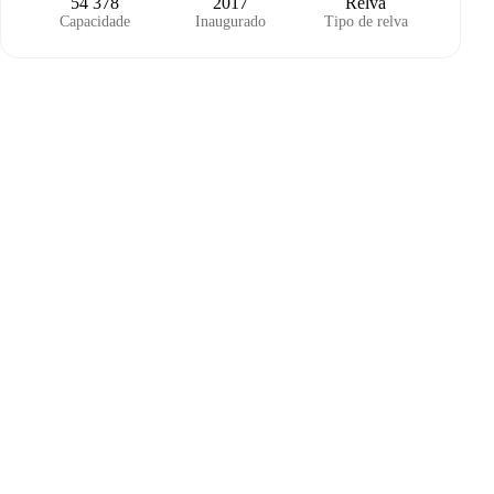
54 378
2017
Relva
Capacidade
Inaugurado
Tipo de relva