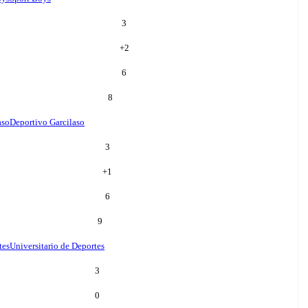
3
+
2
6
8
aso
Deportivo Garcilaso
3
+
1
6
9
tes
Universitario de Deportes
3
0