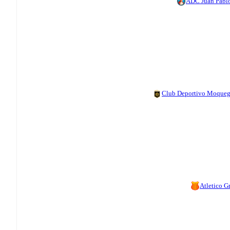
ADC Juan Pablo
Club Deportivo Moque
Atletico G