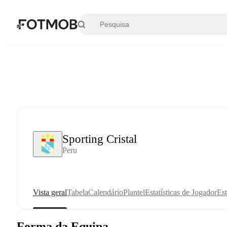
Saltar para o conteúdo principal
Sporting Cristal
Peru
Vista geral
Tabela
Calendário
Plantel
Estatísticas de Jogador
Est
Forma da Equipa