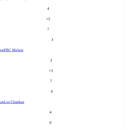
4
+
3
7
3
gar
FBC Melgar
3
+
3
7
4
kas
Los Chankas
4
0