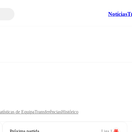
Notícias
T
atísticas de Equipa
Transferências
Histórico
Próxima partida
Liga 1