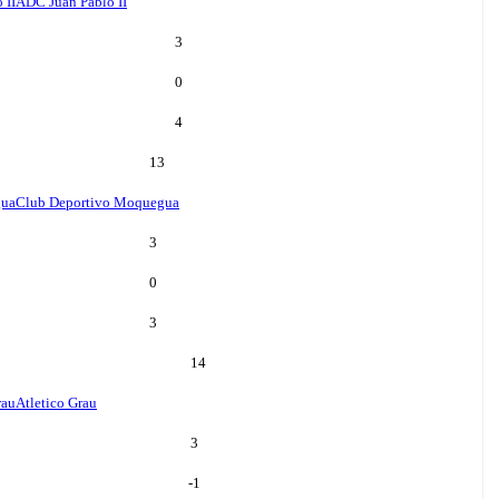
 II
ADC Juan Pablo II
3
0
4
13
gua
Club Deportivo Moquegua
3
0
3
14
rau
Atletico Grau
3
-1