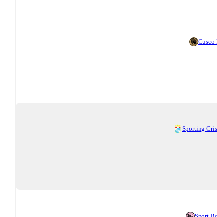
Cusco
Sporting Cris
Sport B