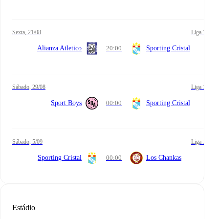
sexta, 21/08
Liga 1
Alianza Atletico
20:00
Sporting Cristal
sábado, 29/08
Liga 1
Sport Boys
00:00
Sporting Cristal
sábado, 5/09
Liga 1
Sporting Cristal
00:00
Los Chankas
Estádio