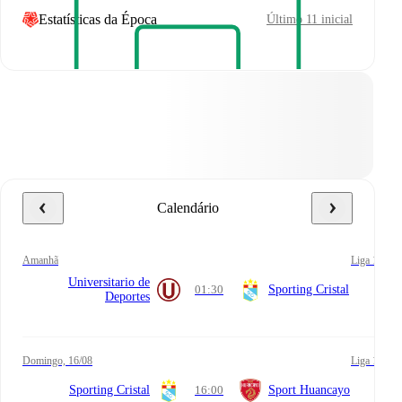
Estatísticas da Época
Último 11 inicial
Calendário
amanhã
Liga 1
Universitario de
01:30
Sporting Cristal
Deportes
domingo, 16/08
Liga 1
Sporting Cristal
16:00
Sport Huancayo