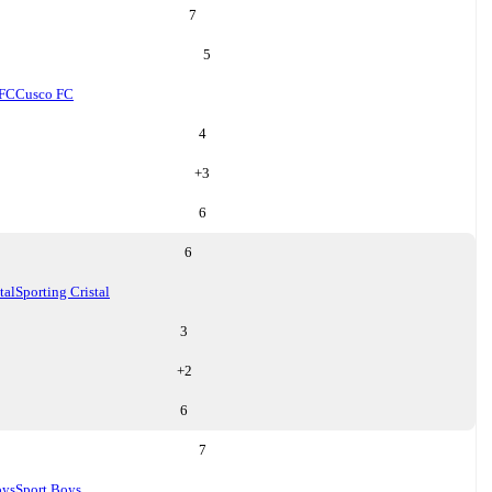
7
5
 FC
Cusco FC
4
+
3
6
6
tal
Sporting Cristal
3
+
2
6
7
oys
Sport Boys