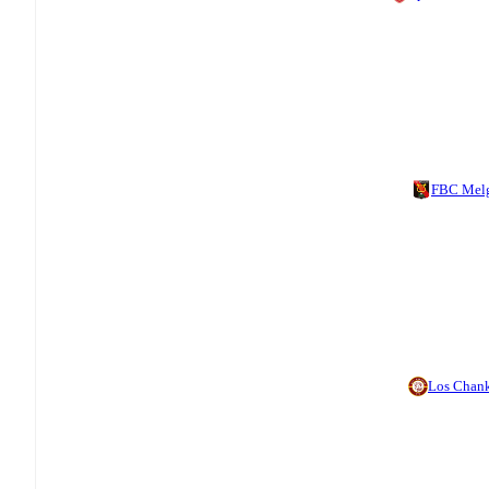
FBC Mel
Los Chan