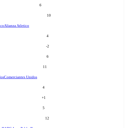
6
10
ico
Alianza Atletico
4
-2
6
11
dos
Comerciantes Unidos
4
+
1
5
12