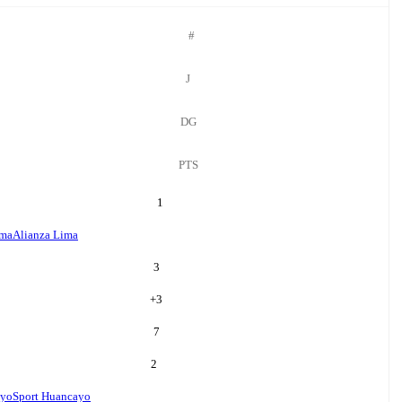
#
J
DG
PTS
1
ima
Alianza Lima
3
+
3
7
2
ayo
Sport Huancayo