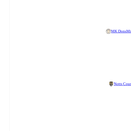
MK Dons
Mi
Notts Cou