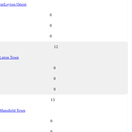
ent
Leyton Orient
0
0
0
12
Luton Town
0
0
0
13
Mansfield Town
0
0