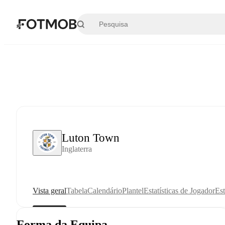
Saltar para o conteúdo principal
Luton Town
Inglaterra
Vista geral
Tabela
Calendário
Plantel
Estatísticas de Jogador
Est
Forma da Equipa