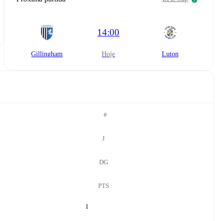
14:00
Gillingham
hoje
Luton
#
J
DG
PTS
1