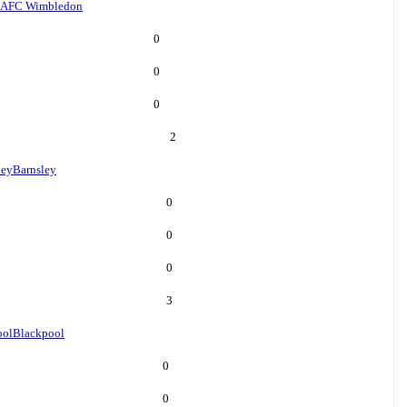
AFC Wimbledon
0
0
0
2
ley
Barnsley
0
0
0
3
ool
Blackpool
0
0