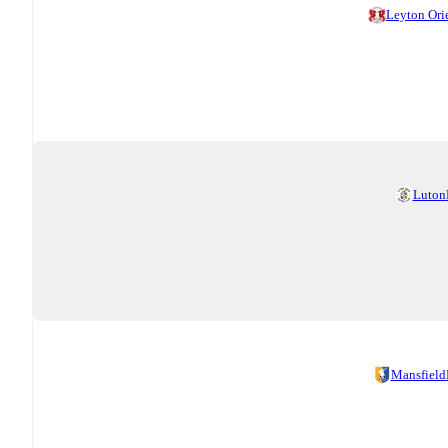
Leyton Ori
Luton
Mansfield