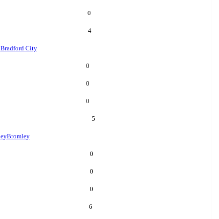
0
4
d
Bradford City
0
0
0
5
ley
Bromley
0
0
0
6