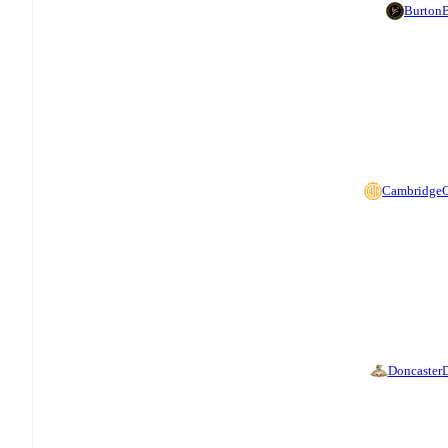
Burton
B
Cambridge
Doncaster
D