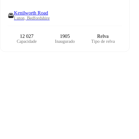
Kenilworth Road
Luton, Bedfordshire
12 027
1905
Relva
Capacidade
Inaugurado
Tipo de relva