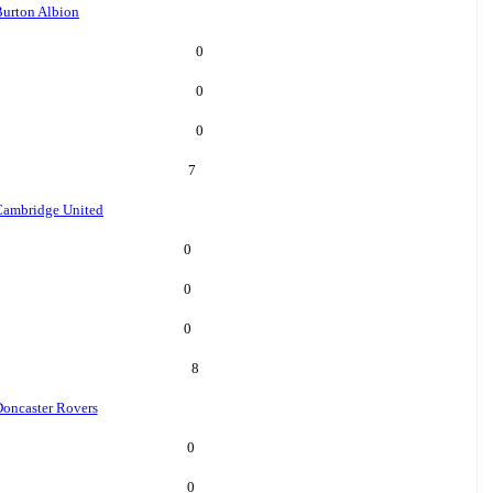
urton Albion
0
0
0
7
Cambridge United
0
0
0
8
oncaster Rovers
0
0