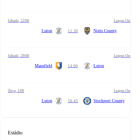
sábado, 22/08
League One
Luton
11:30
Notts County
sábado, 29/08
League One
Mansfield
14:00
Luton
terça, 1/09
League One
Luton
18:45
Stockport County
Estádio