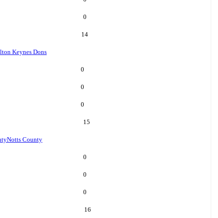
0
14
lton Keynes Dons
0
0
0
15
nty
Notts County
0
0
0
16