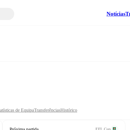
Notícias
T
atísticas de Equipa
Transferências
Histórico
Próxima partida
EFL Cup