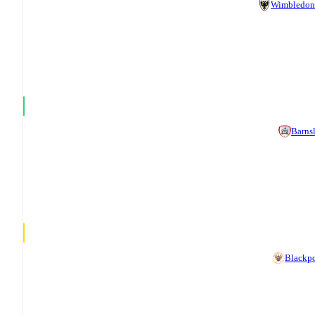
Wimbledon
Barns
Blackp