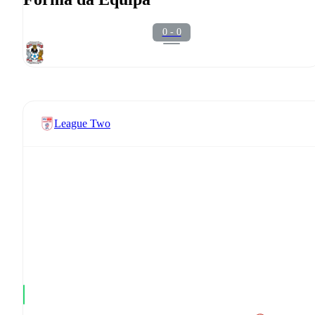
0 - 0
League Two