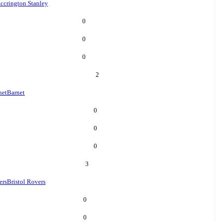
ccrington Stanley
0
0
0
2
net
Barnet
0
0
0
3
ers
Bristol Rovers
0
0