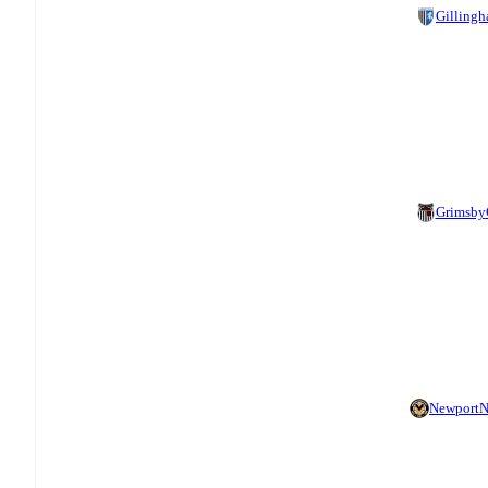
Gilling
Grimsby
Newport
N