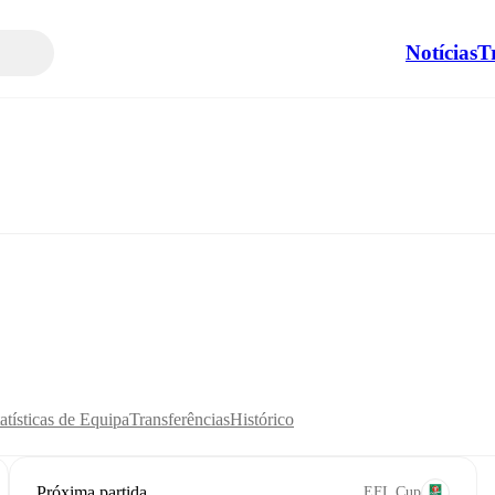
Notícias
T
atísticas de Equipa
Transferências
Histórico
Próxima partida
EFL Cup