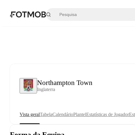
Saltar para o conteúdo principal
Northampton Town
Inglaterra
Vista geral
Tabela
Calendário
Plantel
Estatísticas de Jogador
Est
Forma da Equipa