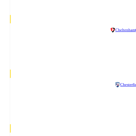
Cheltenham
Chesterfi