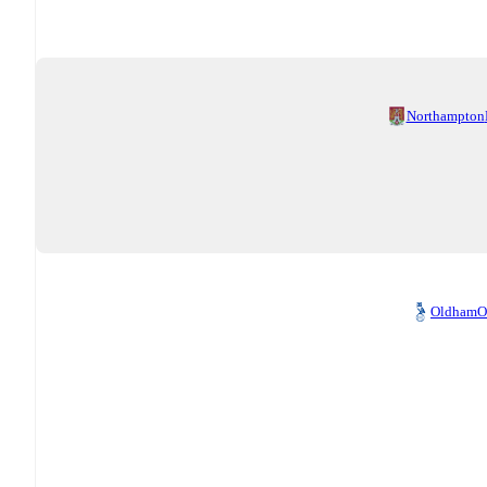
Northampton
Oldham
O