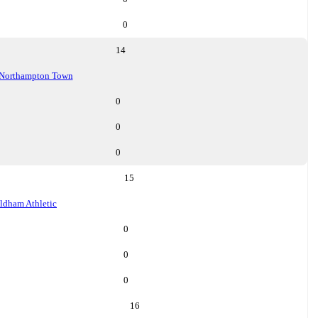
0
14
Northampton Town
0
0
0
15
ldham Athletic
0
0
0
16