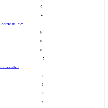
0
4
Cheltenham Town
0
0
0
5
eld
Chesterfield
0
0
0
6