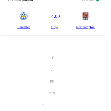
14:00
Leicester
hoje
Northampton
#
J
DG
PTS
1