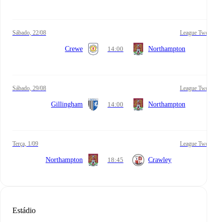
sábado, 22/08
League Two
Crewe
14:00
Northampton
sábado, 29/08
League Two
Gillingham
14:00
Northampton
terça, 1/09
League Two
Northampton
18:45
Crawley
Estádio