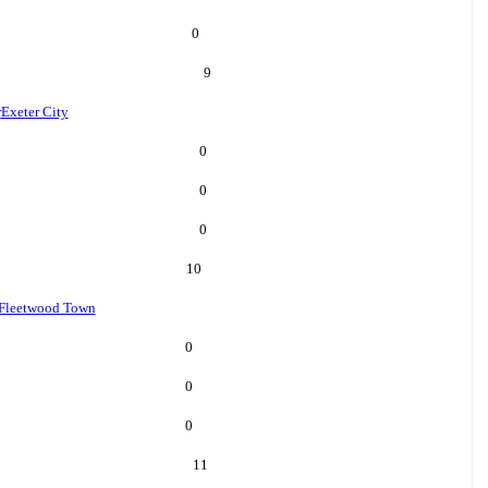
0
9
r
Exeter City
0
0
0
10
Fleetwood Town
0
0
0
11