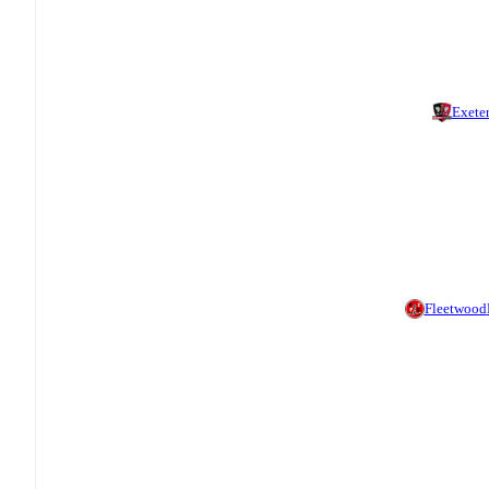
Exete
Fleetwood