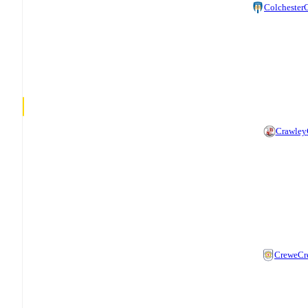
Colchester
C
Crawley
Crewe
Cr