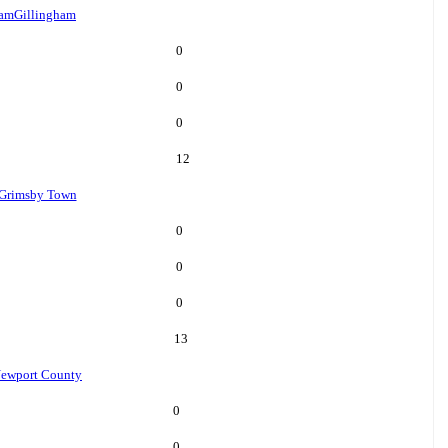
ham
Gillingham
0
0
0
12
Grimsby Town
0
0
0
13
ewport County
0
0