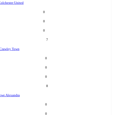
olchester United
0
0
0
7
Crawley Town
0
0
0
8
ewe Alexandra
0
0