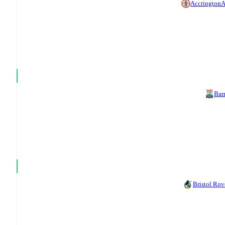
Accrington
A
Bar
Bristol Rov