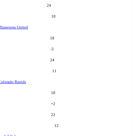
24
10
Minnesota United
18
-5
24
11
olorado Rapids
18
+
2
22
12