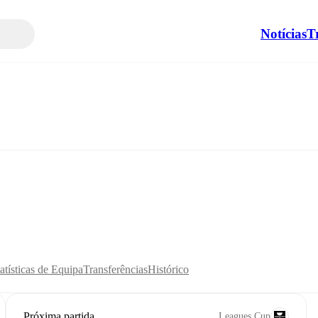
Notícias
T
atísticas de Equipa
Transferências
Histórico
Próxima partida
Leagues Cup