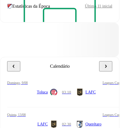
Estatísticas da Época
Último 11 inicial
Calendário
domingo, 9/08
Leagues Cup
Toluca
03:10
LAFC
quinta, 13/08
Leagues Cup
LAFC
02:30
Querétaro