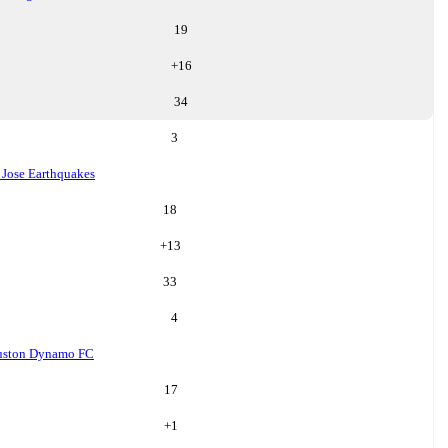
19
+
16
34
3
 Jose Earthquakes
18
+
13
33
4
uston Dynamo FC
17
+
1