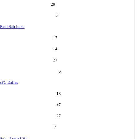
29
5
Real Salt Lake
17
+
4
27
6
s
FC Dallas
18
+
7
27
7
ity
St. Louis City