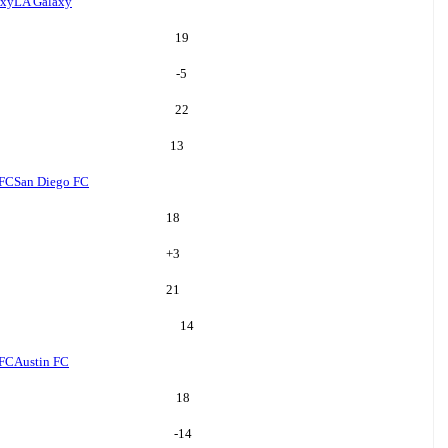
axy
LA Galaxy
19
-5
22
13
 FC
San Diego FC
18
+
3
21
14
 FC
Austin FC
18
-14