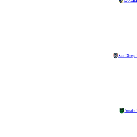
LA Gal
San Diego
Austin