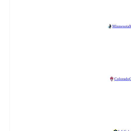
Minnesota
Colorado
C