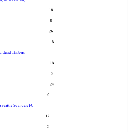
18
0
26
8
ortland Timbers
18
0
24
9
s
Seattle Sounders FC
17
-2