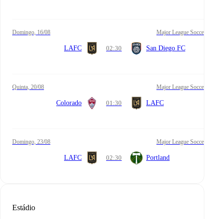
domingo, 16/08
Major League Soccer
LAFC
02:30
San Diego FC
quinta, 20/08
Major League Soccer
Colorado
01:30
LAFC
domingo, 23/08
Major League Soccer
LAFC
02:30
Portland
Estádio