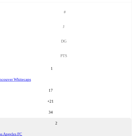
#
J
DG
PTS
1
ncouver Whitecaps
17
+
21
34
2
os Angeles FC