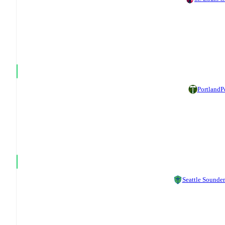
Portland
P
Seattle Sounder