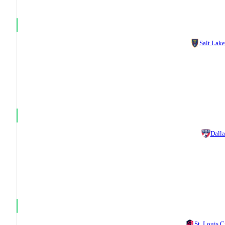
Salt Lake
Dalla
St. Louis C