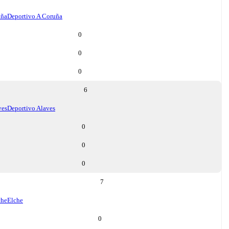
uña
Deportivo A Coruña
0
0
0
6
ves
Deportivo Alaves
0
0
0
7
che
Elche
0