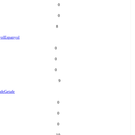
0
0
8
yol
Espanyol
0
0
0
9
afe
Getafe
0
0
0
10