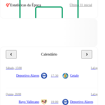
Estatísticas da Época
Último 11 inicial
Calendário
sábado, 15/08
LaLiga
Deportivo Alaves
17:30
Getafe
quinta, 20/08
LaLiga
Rayo Vallecano
19:00
Deportivo Alaves