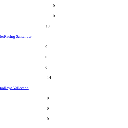
0
0
13
der
Racing Santander
0
0
0
14
ano
Rayo Vallecano
0
0
0