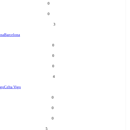
0
0
3
ona
Barcelona
0
0
0
4
igo
Celta Vigo
0
0
0
5