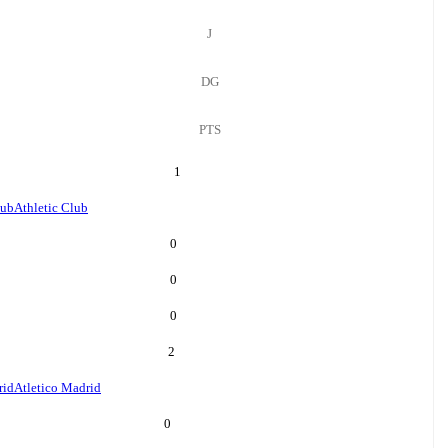
J
DG
PTS
1
lub
Athletic Club
0
0
0
2
rid
Atletico Madrid
0