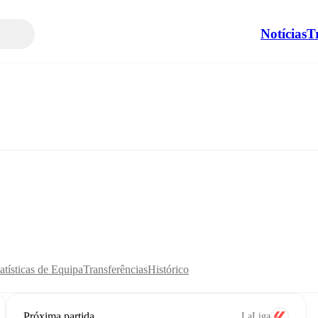
Notícias
T
atísticas de Equipa
Transferências
Histórico
Próxima partida
LaLiga