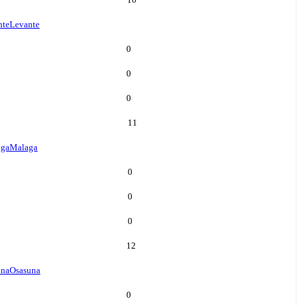
nte
Levante
0
0
0
11
aga
Malaga
0
0
0
12
una
Osasuna
0