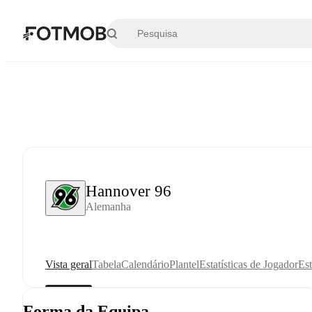
Saltar para o conteúdo principal
Hannover 96
Alemanha
Vista geral
Tabela
Calendário
Plantel
Estatísticas de Jogador
Est
Forma da Equipa