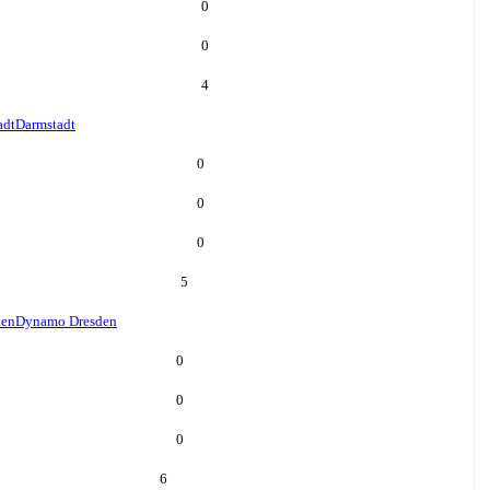
0
0
4
adt
Darmstadt
0
0
0
5
den
Dynamo Dresden
0
0
0
6