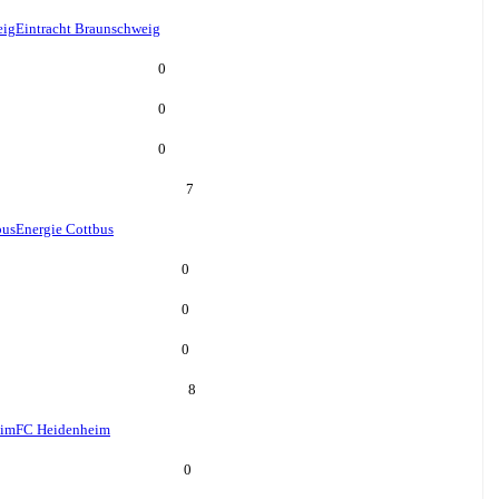
eig
Eintracht Braunschweig
0
0
0
7
bus
Energie Cottbus
0
0
0
8
eim
FC Heidenheim
0