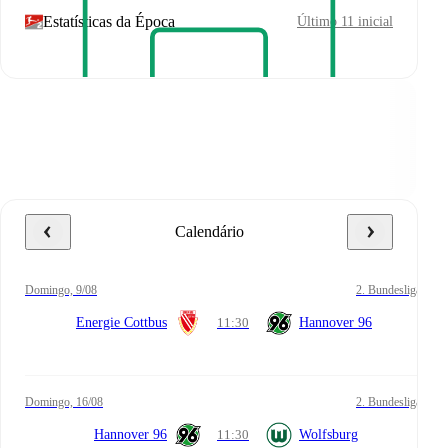
Estatísticas da Época
Último 11 inicial
Calendário
domingo, 9/08
2. Bundesliga
Energie Cottbus
11:30
Hannover 96
domingo, 16/08
2. Bundesliga
Hannover 96
11:30
Wolfsburg