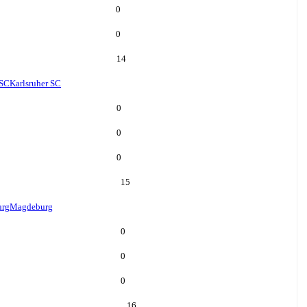
0
0
14
 SC
Karlsruher SC
0
0
0
15
rg
Magdeburg
0
0
0
16