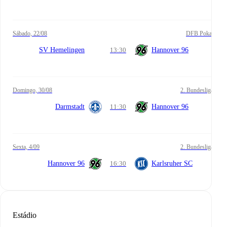
sábado, 22/08
DFB Pokal
SV Hemelingen
13:30
Hannover 96
domingo, 30/08
2. Bundesliga
Darmstadt
11:30
Hannover 96
sexta, 4/09
2. Bundesliga
Hannover 96
16:30
Karlsruher SC
Estádio