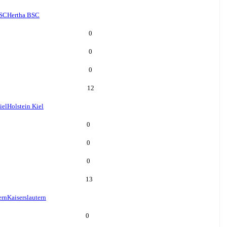
BSC
Hertha BSC
0
0
0
12
iel
Holstein Kiel
0
0
0
13
ern
Kaiserslautern
0