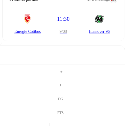
11:30
Energie Cottbus
9/08
Hannover 96
#
J
DG
PTS
1