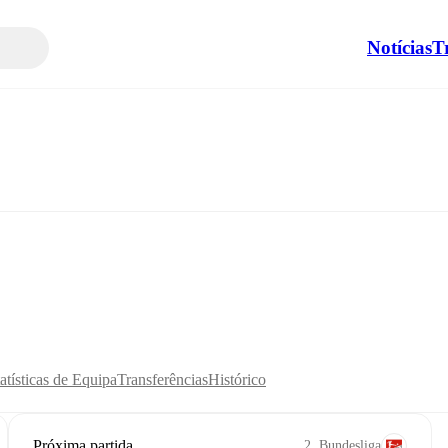
Notícias
T
atísticas de Equipa
Transferências
Histórico
Próxima partida
2. Bundesliga