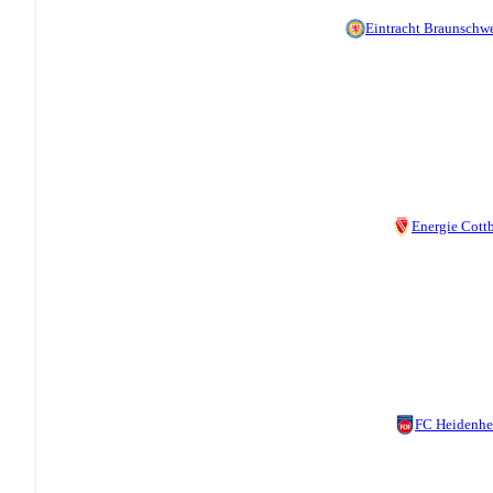
Eintracht Braunschw
Energie Cott
FC Heidenh