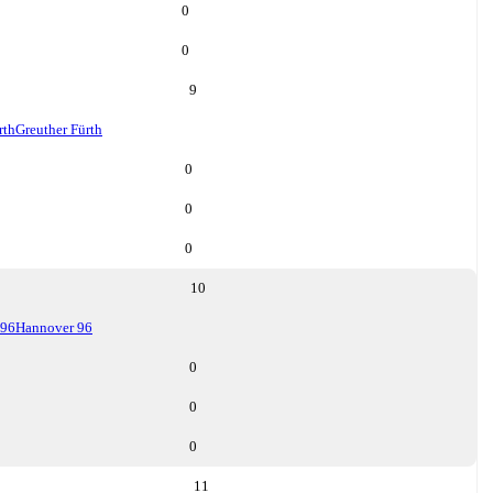
0
0
9
rth
Greuther Fürth
0
0
0
10
 96
Hannover 96
0
0
0
11