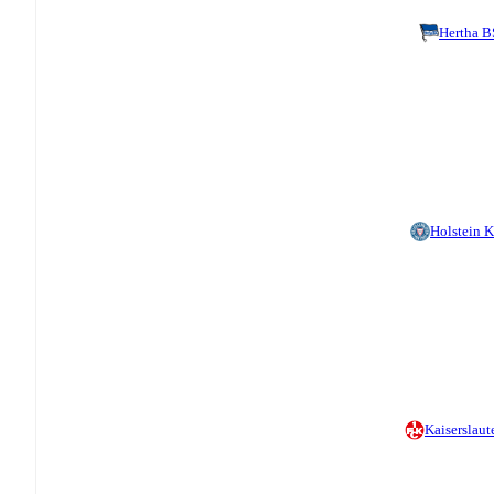
Hertha 
Holstein K
Kaiserslaut