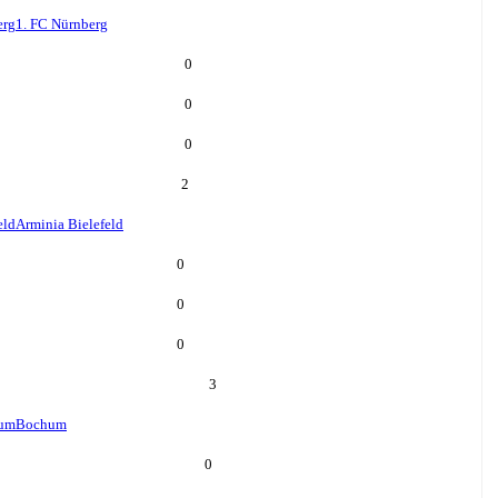
erg
1. FC Nürnberg
0
0
0
2
eld
Arminia Bielefeld
0
0
0
3
um
Bochum
0