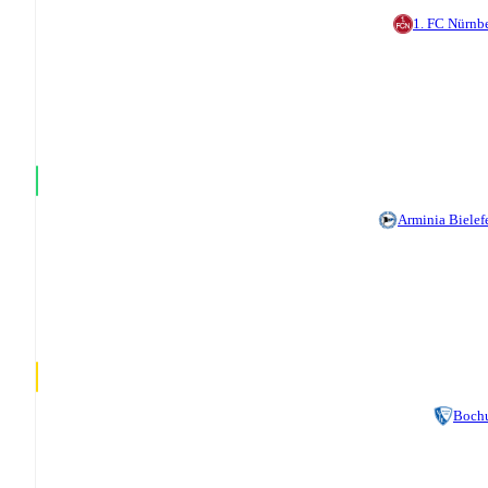
1. FC Nürnb
Arminia Bielef
Boch