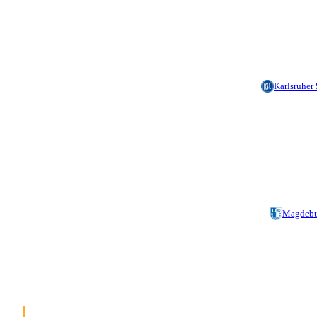
Karlsruher
Magdebu