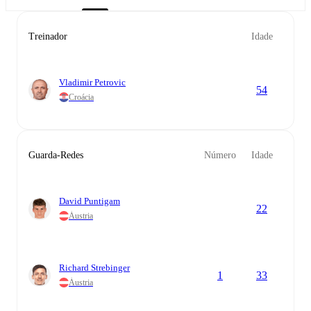
Treinador
Idade
Vladimir Petrovic
54
Croácia
Guarda-Redes
Número
Idade
David Puntigam
22
Áustria
Richard Strebinger
1
33
Áustria