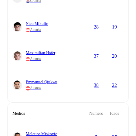
Croácia
Nico Mikulic
28
19
Áustria
Maximilian Hofer
37
20
Áustria
Emmanuel Ojukwu
38
22
Áustria
Médios
Número
Idade
Meletios Miskovic