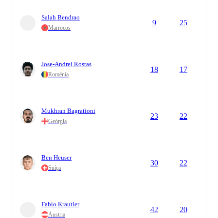
Salah Bendrao
9
25
Marrocos
Jose-Andrei Rostas
18
17
Roménia
Mukhran Bagrationi
23
22
Geórgia
Ben Heuser
30
22
Suíça
Fabio Krautler
42
20
Áustria