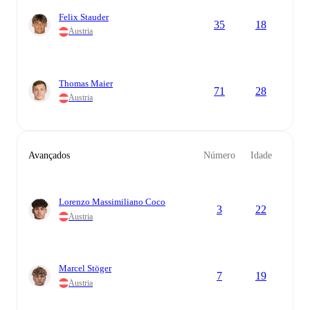
Felix Stauder
35
18
Áustria
Thomas Maier
71
28
Áustria
Avançados
Número
Idade
Lorenzo Massimiliano Coco
3
22
Áustria
Marcel Stöger
7
19
Áustria