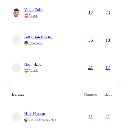
Vinko Colic
12
23
Áustria
Billy-Bob Bracher
36
18
Alemanha
Noah Habel
41
17
Áustria
Defesas
Número
Idade
Haris Hrustan
11
21
Bósnia-Herzegovina