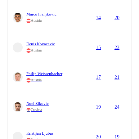
Marco Pranjkovic
14
20
Áustria
Denis Kovacevic
15
23
Áustria
Philip Weissenbacher
17
21
Áustria
Noel Zikovic
19
24
Croácia
Kristijan Ljubas
20
19