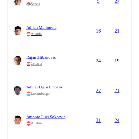
5
27
Sérvia
Adrian Marinovic
16
21
Áustria
Rajan Zlibanovic
24
19
Croácia
Adulai Djabi Embaló
27
21
Luxemburgo
Antonio Luci Sokcevic
31
24
Áustria