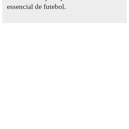
essencial de futebol.
Partidas
Notícias
Central de Transferências
Rumores
Grelha televisiva
Sobre nós
Vagas
Publicitar
Lineup Builder
FAQ
Classificações FIFA Futebol Masculino
Classificações FIFA Futebol Feminino
Previsor
Newsletter