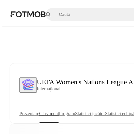
Sari la conținutul principal
UEFA Women's Nations League A
Internațional
Prezentare
Clasament
Program
Statistici jucător
Statistici echip