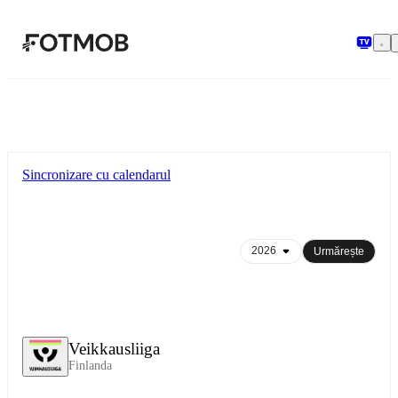
Sari la conținutul principal
Sincronizare cu calendarul
Urmărește
Veikkausliiga
Finlanda