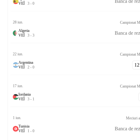
Banca de re
V
E
Î
3
-
0
28 iun.
Campionat M
Algeria
Banca de re
V
E
Î
3
-
3
22 iun.
Campionat M
Argentina
12‎’
V
E
Î
2
-
0
17 iun.
Campionat M
Iordania
V
E
Î
3
-
1
1 iun.
Meciuri a
Tunisia
Banca de re
V
E
Î
1
-
0