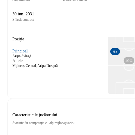
30 iun. 2031
Sfârșit contract
Poziție
Principal
AS
Aripa Stângă
MC
Altele
Mijlocaș Central, Aripa Dreaptă
Caracteristicile jucătorului
Statistici în comparație cu alți mijlocași/aripi