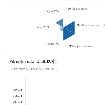
10 %
Șanse create
Atingeri
69 %
97 %
Dueluri aeriene câșt
Șuturi
28 %
Goluri
31 %
99 %
Acțiuni defensive
Valoare de transfer
:
12 mil. EUR
Cel mai mare
:
27,2 mil. EUR
(
31 ian. 2023
)
€27 mil.
€20 mil.
€14 mil.