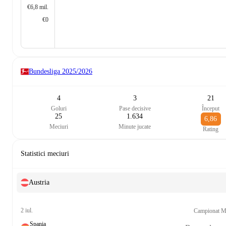
€6,8 mil.
€0
Bundesliga
2025/2026
4
3
21
Goluri
Pase decisive
Început
25
1.634
6,86
Meciuri
Minute jucate
Rating
Statistici meciuri
Austria
2 iul.
Campionat M
Spania