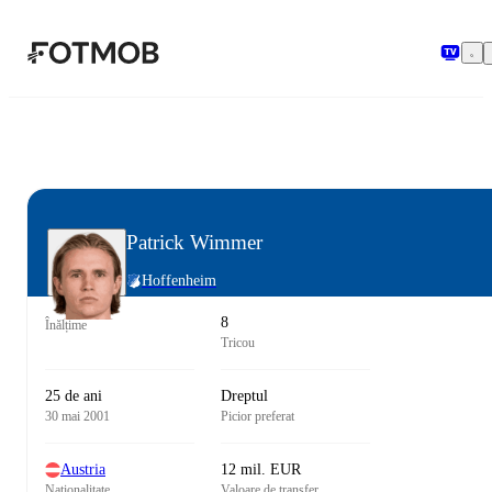
Sari la conținutul principal
Patrick Wimmer
Hoffenheim
8
Înălțime
Tricou
25 de ani
Dreptul
30 mai 2001
Picior preferat
Austria
12 mil. EUR
Naționalitate
Valoare de transfer