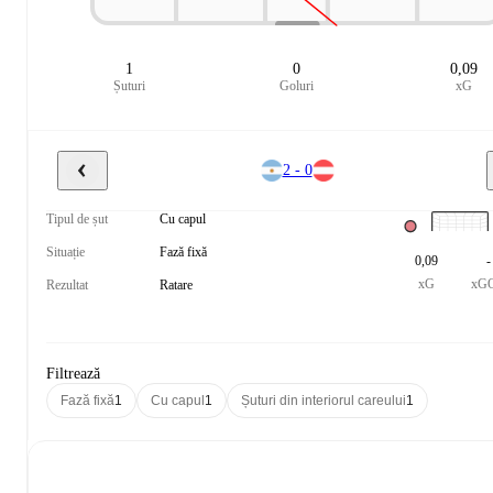
1
0
0,09
Șuturi
Goluri
xG
2 - 0
Tipul de șut
Cu capul
Situație
Fază fixă
0,09
-
xG
xG
Rezultat
Ratare
Filtrează
Fază fixă
1
Cu capul
1
Șuturi din interiorul careului
1