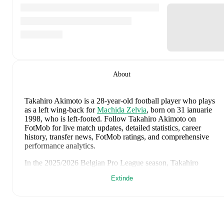
About
Takahiro Akimoto
is a 28-year-old football player who plays
as a left wing-back
for
Machida Zelvia
, born on 31 ianuarie
1998, who is left-footed
.
Follow Takahiro Akimoto on
FotMob for live match updates, detailed statistics, career
history, transfer news, FotMob ratings, and comprehensive
performance analytics.
In the
2025/2026
Belgian Pro League
season,
Takahiro
Akimoto
has recorded
0 goals, 0 assists, 2.710 minutes, an
Extinde
average FotMob rating of 6.952903225806451, 4 yellow
cards
.
Takahiro Akimoto
scores highly on
Minutes
,
Started
,
and
Matches
compared to
left wing-backs
in the
Belgian Pro