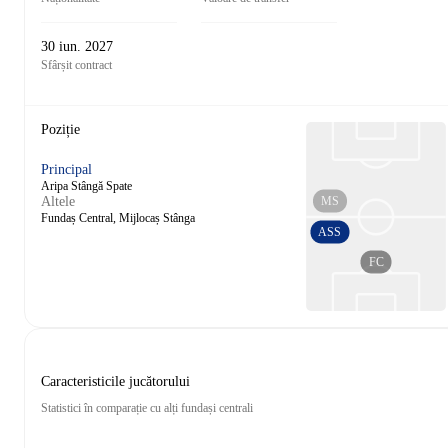
30 iun. 2027
Sfârșit contract
Poziție
Principal
Aripa Stângă Spate
MS
Altele
Fundaș Central, Mijlocaș Stânga
ASS
FC
Caracteristicile jucătorului
Statistici în comparație cu alți fundași centrali