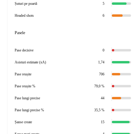
Șuturi pe poartă
5
Headed shots
6
Pasele
Pase decisive
0
Asisturi estimate (xA)
1,74
Pase reușite
706
Pase reușite %
79,0 %
Pase lungi precise
44
Pase lungi precise %
35,5 %
Șanse create
15