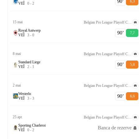
90‎’‎
6,3
V
E
Î
0
-
2
15 mai
Belgian Pro League Playoff Conference League Group
Royal Antwerp
90‎’‎
7,7
V
E
Î
3
-
0
8 mai
Belgian Pro League Playoff Conference League Group
Standard Liege
90‎’‎
5,8
V
E
Î
2
-
1
2 mai
Belgian Pro League Playoff Conference League Group
Westerlo
90‎’‎
6,6
V
E
Î
3
-
3
25 apr.
Belgian Pro League Playoff Conference League Group
Sporting Charleroi
Banca de rezerve
V
E
Î
0
-
2