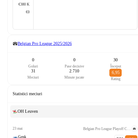
€380 K
€0
Belgian Pro League
2025/2026
0
0
30
Goluri
Pase decisive
Început
31
2.710
6,95
Meciuri
Minute jucate
Rating
Statistici meciuri
OH Leuven
23 mai
Belgian Pro League Playoff Conference League Group
Genk