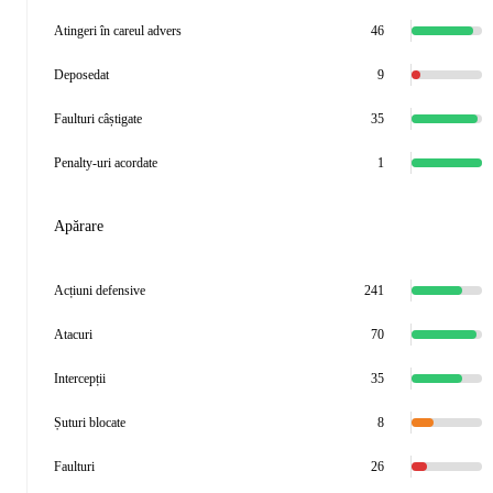
Atingeri în careul advers
46
Deposedat
9
Faulturi câștigate
35
Penalty-uri acordate
1
Apărare
Acțiuni defensive
241
Atacuri
70
Intercepții
35
Șuturi blocate
8
Faulturi
26