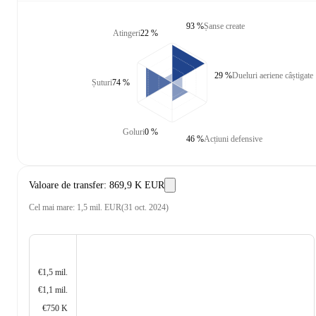
93 %
Șanse create
Atingeri
22 %
29 %
Dueluri aeriene câștigate
Șuturi
74 %
Goluri
0 %
46 %
Acțiuni defensive
Valoare de transfer
:
869,9 K EUR
Cel mai mare
:
1,5 mil. EUR
(
31 oct. 2024
)
€1,5 mil.
€1,1 mil.
€750 K