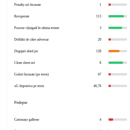
Penalty-uri încasate
1
Recuperate
113
Posesie câștigată în ultima treime
3
Driblări de către adversar
20
Degajari afară joc
128
Clean sheet-uri
8
Goluri încasate (pe teren)
47
xG împotriva pe teren
46,76
Pedepse
Cartonașe galbene
4