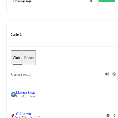
Cartonașe roșii
0
Carieră
Club
Sezon
Carieră senior
Machida Zelvia
iul. 2026 - acum
OH Leuven
59
0
mai 2024 - iul. 2026