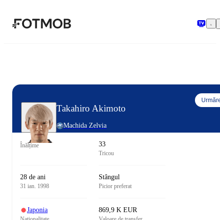
Sari la conținutul principal
Urmăre
Takahiro Akimoto
Machida Zelvia
33
Înălțime
Tricou
28 de ani
Stângul
31 ian. 1998
Picior preferat
Japonia
869,9 K EUR
Naționalitate
Valoare de transfer