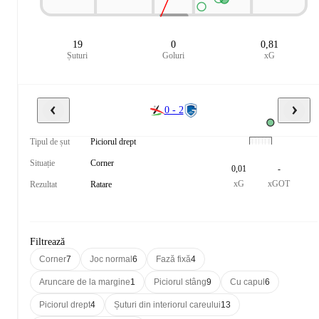
19
0
0,81
Șuturi
Goluri
xG
0 - 2
Tipul de șut
Piciorul drept
Situație
Corner
0,01
-
xG
xGOT
Rezultat
Ratare
Filtrează
Corner
7
Joc normal
6
Fază fixă
4
Aruncare de la margine
1
Piciorul stâng
9
Cu capul
6
Piciorul drept
4
Șuturi din interiorul careului
13