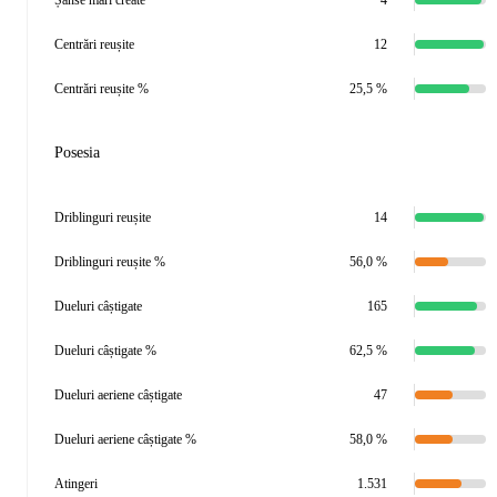
Șanse mari create
4
Centrări reușite
12
Centrări reușite %
25,5 %
Posesia
Driblinguri reușite
14
Driblinguri reușite %
56,0 %
Dueluri câștigate
165
Dueluri câștigate %
62,5 %
Dueluri aeriene câștigate
47
Dueluri aeriene câștigate %
58,0 %
Atingeri
1.531