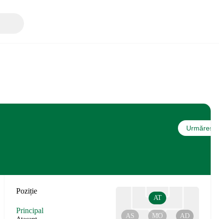
Urmărește
Poziție
AT
Principal
AS
MO
AD