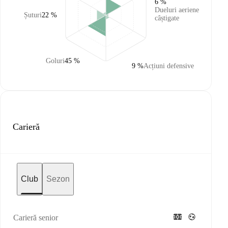
6 %
Dueluri aeriene
Șuturi
22 %
câștigate
Goluri
45 %
9 %
Acțiuni defensive
Carieră
Club
Sezon
Carieră senior