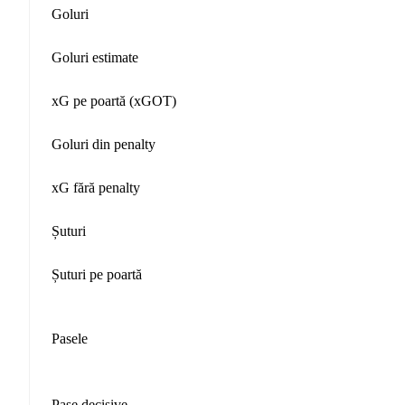
Goluri
Goluri estimate
xG pe poartă (xGOT)
Goluri din penalty
xG fără penalty
Șuturi
Șuturi pe poartă
Pasele
Pase decisive