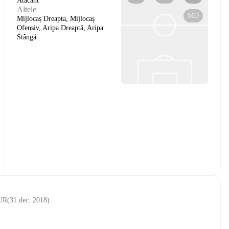
Atacant
Altele
MD
Mijlocaș Dreapta, Mijlocaș
Ofensiv, Aripa Dreaptă, Aripa
Stângă
EUR
(
31 dec. 2018
)