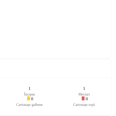
1
1
Început
Meciuri
0
0
Cartonașe galbene
Cartonașe roșii