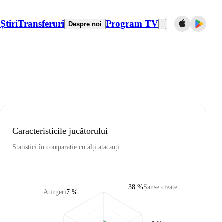
Știri
Transferuri
Program TV
Despre noi
Caracteristicile jucătorului
Statistici în comparație cu alți atacanți
38 %
Șanse create
Atingeri
7 %