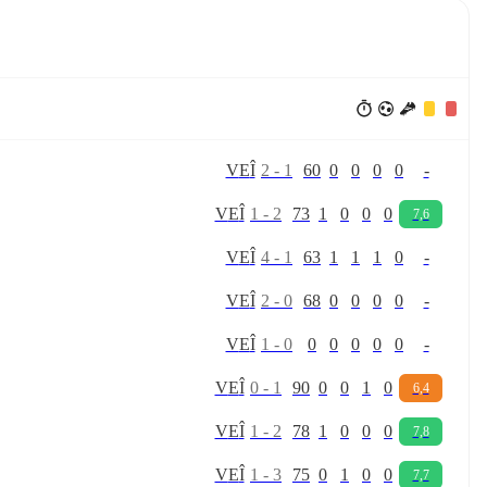
V
E
Î
2
-
1
60
0
0
0
0
-
V
E
Î
1
-
2
73
1
0
0
0
7,6
V
E
Î
4
-
1
63
1
1
1
0
-
V
E
Î
2
-
0
68
0
0
0
0
-
V
E
Î
1
-
0
0
0
0
0
0
-
V
E
Î
0
-
1
90
0
0
1
0
6,4
V
E
Î
1
-
2
78
1
0
0
0
7,8
V
E
Î
1
-
3
75
0
1
0
0
7,7