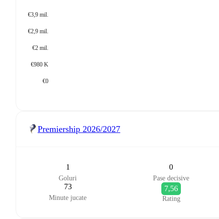
€3,9 mil.
€2,9 mil.
€2 mil.
€980 K
€0
Premiership
2026/2027
1
0
Goluri
Pase decisive
73
7,56
Minute jucate
Rating