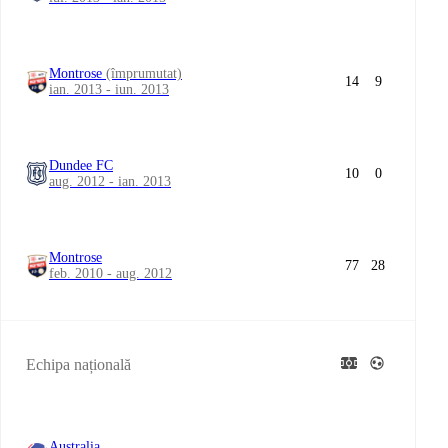
Montrose
(împrumutat)
14
9
ian. 2013 - iun. 2013
Dundee FC
10
0
aug. 2012 - ian. 2013
Montrose
77
28
feb. 2010 - aug. 2012
Echipa națională
Australia