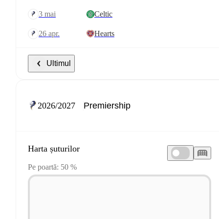
3 mai
Celtic
26 apr.
Hearts
Ultimul
2026/2027
Harta șuturilor
Pe poartă: 50 %