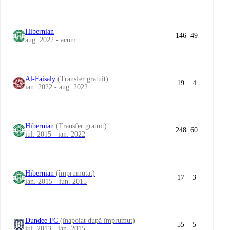
Hibernian
146
49
aug. 2022 - acum
Al-Faisaly
(Transfer gratuit)
19
4
ian. 2022 - aug. 2022
Hibernian
(Transfer gratuit)
248
60
iul. 2015 - ian. 2022
Hibernian
(împrumutat)
17
3
ian. 2015 - iun. 2015
Dundee FC
(înapoiat după împrumut)
55
5
iul. 2013 - ian. 2015