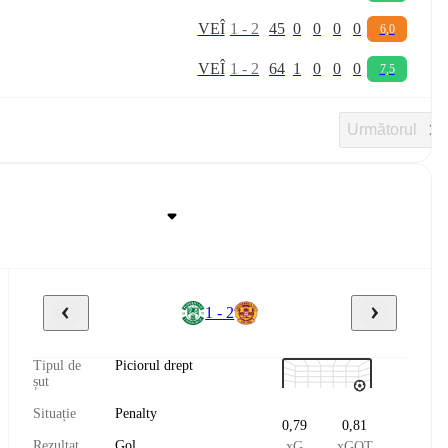
V
E
Î
1
-
2
45
0
0
0
0
6,0
V
E
Î
1
-
2
64
1
0
0
0
7,5
Următorul
1 - 2
Tipul de
Piciorul drept
șut
Situație
Penalty
0,79
0,81
Rezultat
Gol
xG
xGOT