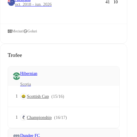
41
10
oct. 2018 - iun. 2026
Meciuri
Goluri
Trofee
Hibernian
Scoția
1
Scottish Cup
(15/16)
1
Championship
(16/17)
Dundee FC