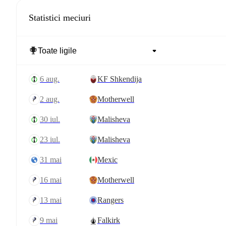
Statistici meciuri
6 aug.
KF Shkendija
2 aug.
Motherwell
30 iul.
Malisheva
23 iul.
Malisheva
31 mai
Mexic
16 mai
Motherwell
13 mai
Rangers
9 mai
Falkirk