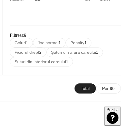
Filtrează
Goluri
1
Joc normal
1
Penalty
1
Piciorul drept
2
Șuturi din afara careului
1
Șuturi din interiorul careului
1
Total
Per 90
Poziția