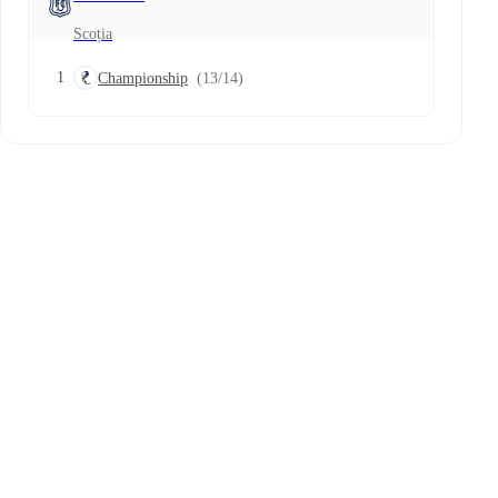
Scoția
1
Championship
(13/14)