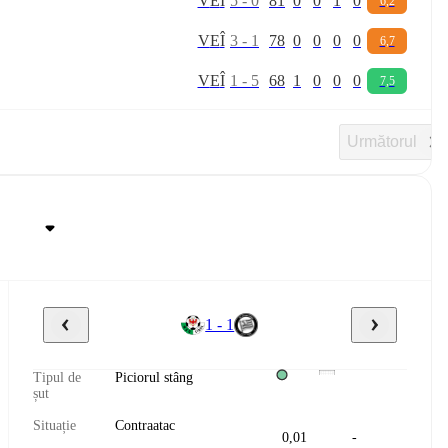
V
E
Î
5
-
0
81
0
0
1
0
6,2
V
E
Î
3
-
1
78
0
0
0
0
6,7
V
E
Î
1
-
5
68
1
0
0
0
7,5
Următorul
1 - 1
Tipul de
Piciorul stâng
șut
Situație
Contraatac
0,01
-