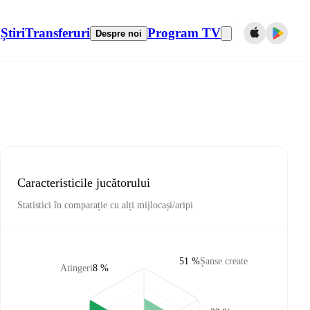
Știri
Transferuri
Program TV
Despre noi
Caracteristicile jucătorului
Statistici în comparație cu alți mijlocași/aripi
51 %
Șanse create
Atingeri
8 %