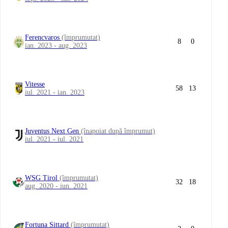
Ferencvaros
(împrumutat)
8
0
ian. 2023 - aug. 2023
Vitesse
58
13
iul. 2021 - ian. 2023
Juventus Next Gen
(înapoiat după împrumut)
iul. 2021 - iul. 2021
WSG Tirol
(împrumutat)
32
18
aug. 2020 - iun. 2021
Fortuna Sittard
(împrumutat)