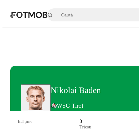
Sari la conținutul principal
Nikolai Baden
WSG Tirol
8
Înălțime
Tricou