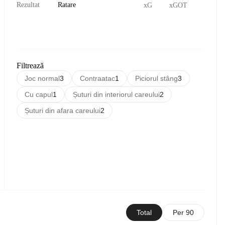
Rezultat
Ratare
xG
xGOT
Filtrează
Joc normal
3
Contraatac
1
Piciorul stâng
3
Cu capul
1
Șuturi din interiorul careului
2
Șuturi din afara careului
2
Total
Per 90