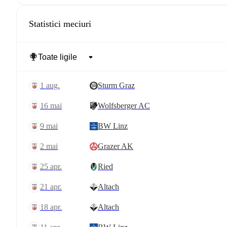
Statistici meciuri
1 aug.
Sturm Graz
16 mai
Wolfsberger AC
9 mai
BW Linz
2 mai
Grazer AK
25 apr.
Ried
21 apr.
Altach
18 apr.
Altach