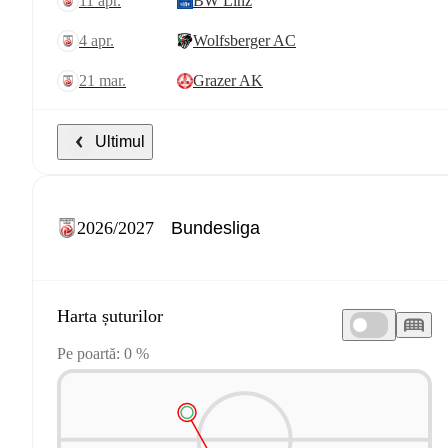
11 apr.
BW Linz
4 apr.
Wolfsberger AC
21 mar.
Grazer AK
Ultimul
2026/2027
Harta șuturilor
Pe poartă: 0 %