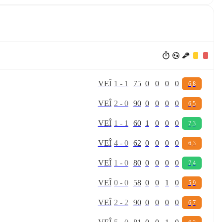
V
E
Î
1
-
1
75
0
0
0
0
6,8
V
E
Î
2
-
0
90
0
0
0
0
6,5
V
E
Î
1
-
1
60
1
0
0
0
7,3
V
E
Î
4
-
0
62
0
0
0
0
6,3
V
E
Î
1
-
0
80
0
0
0
0
7,4
V
E
Î
0
-
0
58
0
0
1
0
5,9
V
E
Î
2
-
2
90
0
0
0
0
6,7