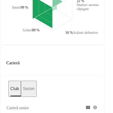
22 %
Dueluri aeriene
Șuturi
99 %
câștigate
Goluri
89 %
16 %
Acțiuni defensive
Carieră
Club
Sezon
Carieră senior