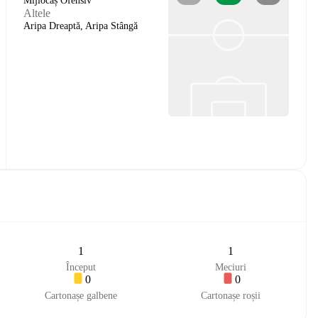
Mijlocaș Ofensiv
Altele
Aripa Dreaptă, Aripa Stângă
1
1
Început
Meciuri
0
0
Cartonașe galbene
Cartonașe roșii