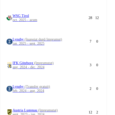
WSG Tirol
28
12
oct. 2025 - acum
Lyngby
(înapoiat după împrumut)
7
0
ian. 2025 - sept. 2025
IFK Göteborg
(împrumutat)
3
0
aug. 2024 - dec. 2024
Lyngby
(Transfer gratuit)
2
0
feb. 2024 - aug. 2024
Austria Lustenau
(împrumutat)
12
2
sept. 2023 - ian. 2024