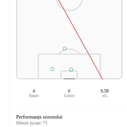
4
0
0,58
Șuturi
Goluri
xG
Performanța sezonului
Minute jucate
:
75