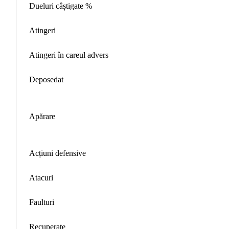
Dueluri câștigate %
Atingeri
Atingeri în careul advers
Deposedat
Apărare
Acțiuni defensive
Atacuri
Faulturi
Recuperate