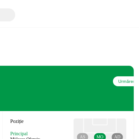
Urmărește
Poziție
Principal
AS
MO
AD