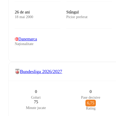
26 de ani
Stângul
18 mai 2000
Picior preferat
Danemarca
Naționalitate
Bundesliga
2026/2027
0
0
Goluri
Pase decisive
75
6,75
Minute jucate
Rating