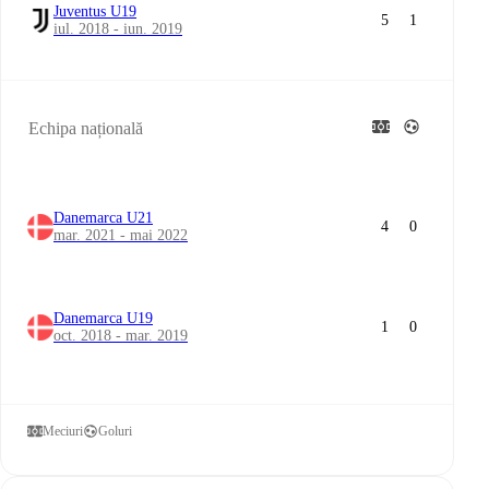
Juventus U19
5
1
iul. 2018 - iun. 2019
Echipa națională
Danemarca U21
4
0
mar. 2021 - mai 2022
Danemarca U19
1
0
oct. 2018 - mar. 2019
Meciuri
Goluri