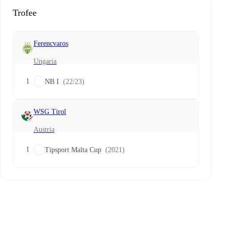
Trofee
Ferencvaros
Ungaria
1
NB I
(22/23)
WSG Tirol
Austria
1
Tipsport Malta Cup
(2021)