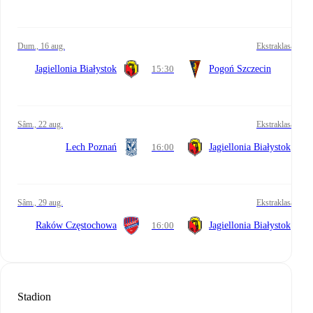
dum., 16 aug.
Ekstraklasa
Jagiellonia Białystok
15:30
Pogoń Szczecin
sâm., 22 aug.
Ekstraklasa
Lech Poznań
16:00
Jagiellonia Białystok
sâm., 29 aug.
Ekstraklasa
Raków Częstochowa
16:00
Jagiellonia Białystok
Stadion