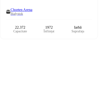
Chorten Arena
Białystok
22.372
1972
Iarbă
Capacitate
Înființat
Suprafața