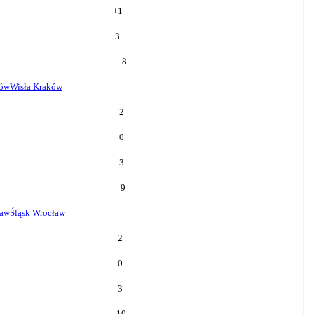
+
1
3
8
ków
Wisła Kraków
2
0
3
9
ław
Śląsk Wrocław
2
0
3
10