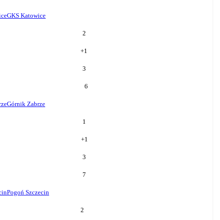
ice
GKS Katowice
2
+
1
3
6
rze
Górnik Zabrze
1
+
1
3
7
cin
Pogoń Szczecin
2