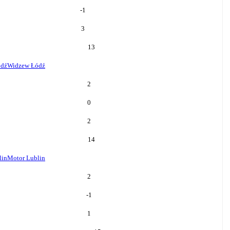
-1
3
13
ódź
Widzew Łódź
2
0
2
14
lin
Motor Lublin
2
-1
1