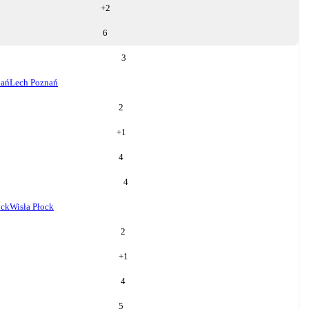
+
2
6
3
nań
Lech Poznań
2
+
1
4
4
ock
Wisła Płock
2
+
1
4
5