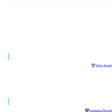
Velez Sarsfi
Gimnasia Mend