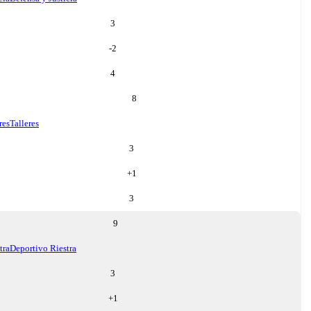
3
-2
4
8
res
Talleres
3
+
1
3
9
tra
Deportivo Riestra
3
+
1