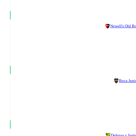
Newell's Old B
Boca Juni
Defensa y Justi