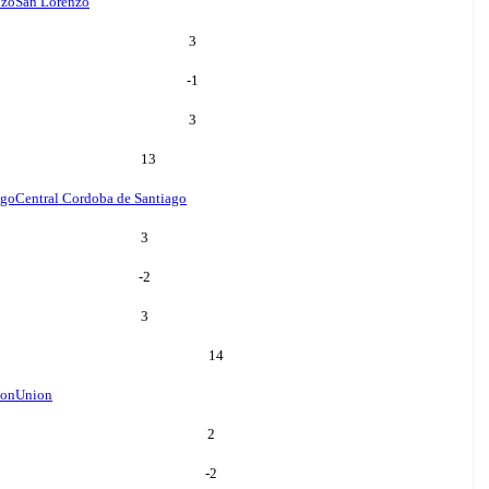
nzo
San Lorenzo
3
-1
3
13
ago
Central Cordoba de Santiago
3
-2
3
14
ion
Union
2
-2