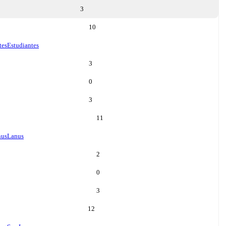
3
10
tes
Estudiantes
3
0
3
11
nus
Lanus
2
0
3
12