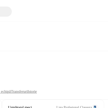
i echipă
Transferuri
Istorie
Următorul meci
Liga Profesional Clausura