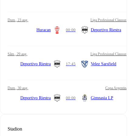
dum., 23 aug.
Liga Profesional Clausura
Huracan
00:00
Deportivo Riestra
sâm., 29 aug.
Liga Profesional Clausura
Deportivo Riestra
17:45
Velez Sarsfield
dum., 30 aug.
Copa Argentina
Deportivo Riestra
00:00
Gimnasia LP
Stadion