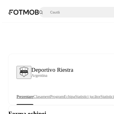
Sari la conținutul principal
Deportivo Riestra
Argentina
Prezentare
Clasament
Program
Echipa
Statistici jucător
Statistic
Forma echipei