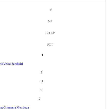
#
MJ
GD-GP
PCT
1
eld
Velez Sarsfield
3
+
4
9
2
oza
Gimnasia Mendoza