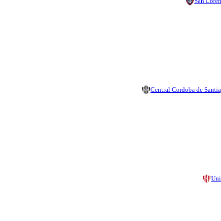
San Lore
Central Cordoba de Santi
Un