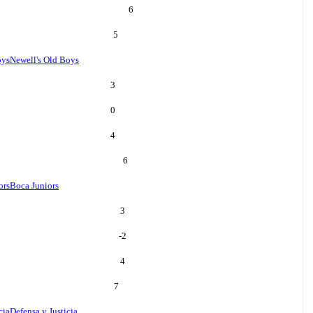
6
5
oys
Newell's Old Boys
3
0
4
6
ors
Boca Juniors
3
-2
4
7
cia
Defensa y Justicia