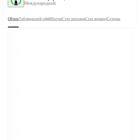
Международный
Обзор
Таблица
плей-офф
Матчи
Стат игроков
Стат команд
Сезоны