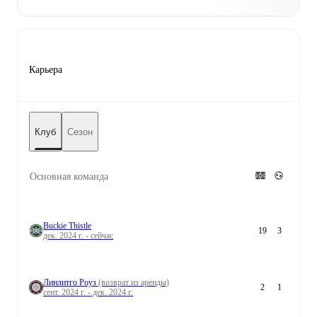
Карьера
Клуб
Сезон
Основная команда
Buckie Thistle
19
3
дек. 2024 г. - сейчас
Линлитго Роуз
(возврат из аренды)
2
1
сент. 2024 г. - дек. 2024 г.