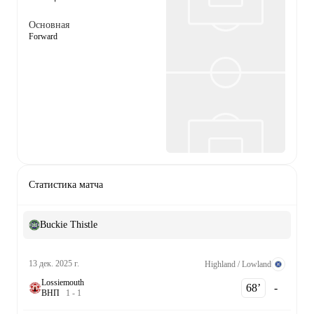
Основная
Forward
Статистика матча
Buckie Thistle
13 дек. 2025 г.
Highland / Lowland
Lossiemouth
68‎’‎
-
В
Н
П
1
-
1