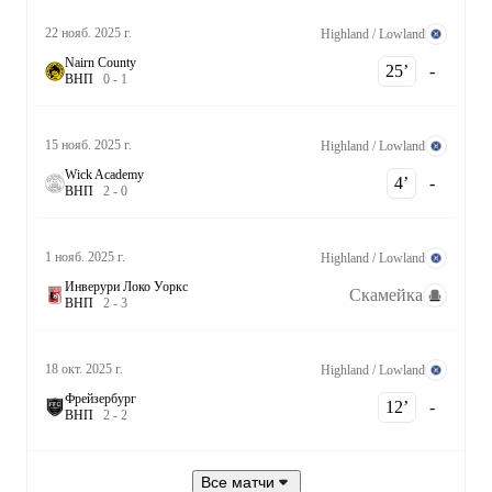
22 нояб. 2025 г.
Highland / Lowland
Nairn County
25‎’‎
-
В
Н
П
0
-
1
15 нояб. 2025 г.
Highland / Lowland
Wick Academy
4‎’‎
-
В
Н
П
2
-
0
1 нояб. 2025 г.
Highland / Lowland
Инверури Локо Уоркс
Скамейка
В
Н
П
2
-
3
18 окт. 2025 г.
Highland / Lowland
Фрейзербург
12‎’‎
-
В
Н
П
2
-
2
Все матчи