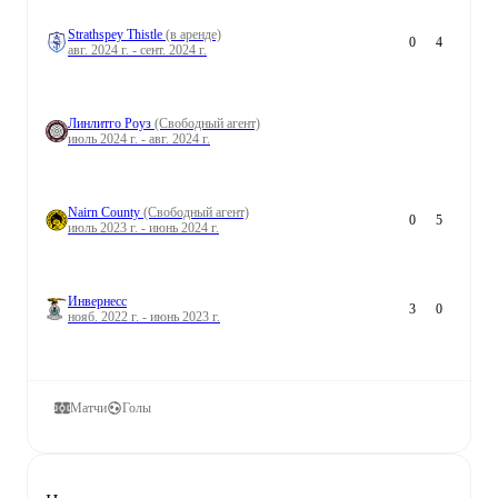
Strathspey Thistle
(в аренде)
0
4
авг. 2024 г. - сент. 2024 г.
Линлитго Роуз
(Свободный агент)
июль 2024 г. - авг. 2024 г.
Nairn County
(Свободный агент)
0
5
июль 2023 г. - июнь 2024 г.
Инвернесс
3
0
нояб. 2022 г. - июнь 2023 г.
Матчи
Голы