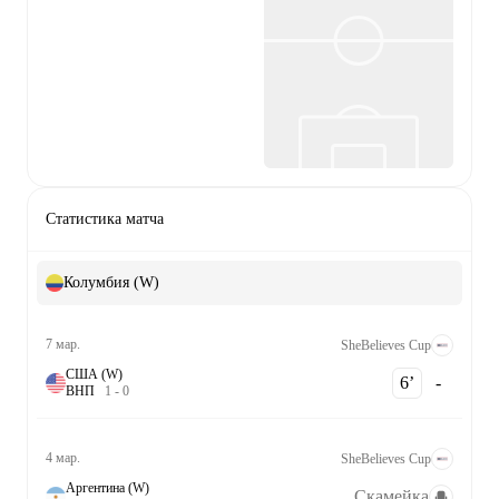
Статистика матча
Колумбия (W)
7 мар.
SheBelieves Cup
США (W)
6‎’‎
-
В
Н
П
1
-
0
4 мар.
SheBelieves Cup
Аргентина (W)
Скамейка