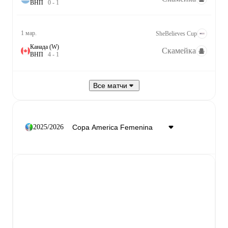
В
Н
П
0
-
1
1 мар.
SheBelieves Cup
Канада (W)
Скамейка
В
Н
П
4
-
1
Все матчи
2025/2026