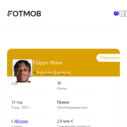
Перейти к основному содержимому
Подписаться
Filippo Mane
Боруссия Дортмунд
39
Рост
Номер
21 год
Правая
8 мар. 2005 г.
Преобладающая нога
Италия
2,8 млн €
Страна
Трансферная стоимость