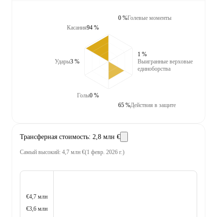
0 %
Голевые моменты
Касания
94 %
1 %
Удары
3 %
Выигранные верховые
единоборства
Голы
0 %
65 %
Действия в защите
Трансферная стоимость
:
2,8 млн €
Самый высокий
:
4,7 млн €
(
1 февр. 2026 г.
)
€4,7 млн
€3,6 млн