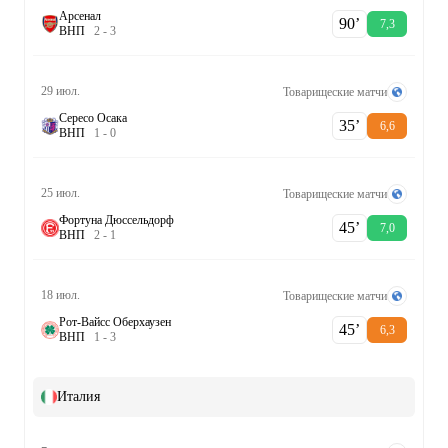
Арсенал
90‎’‎
7,3
В
Н
П
2
-
3
29 июл.
Товарищеские матчи
Сересо Осака
35‎’‎
6,6
В
Н
П
1
-
0
25 июл.
Товарищеские матчи
Фортуна Дюссельдорф
45‎’‎
7,0
В
Н
П
2
-
1
18 июл.
Товарищеские матчи
Рот-Вайсс Оберхаузен
45‎’‎
6,3
В
Н
П
1
-
3
Италия