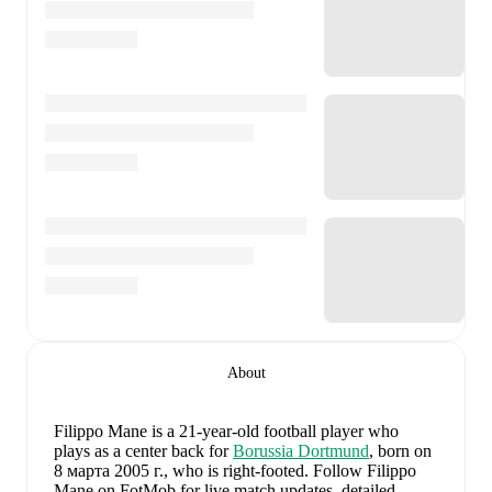
About
Filippo Mane
is a 21-year-old football player who
plays as a center back
for
Borussia Dortmund
, born on
8 марта 2005 г., who is right-footed
.
Follow Filippo
Mane on FotMob for live match updates, detailed