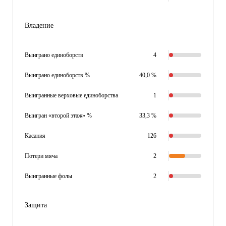
Владение
Выиграно единоборств
4
Выиграно единоборств %
40,0 %
Выигранные верховые единоборства
1
Выигран «второй этаж» %
33,3 %
Касания
126
Потери мяча
2
Выигранные фолы
2
Защита