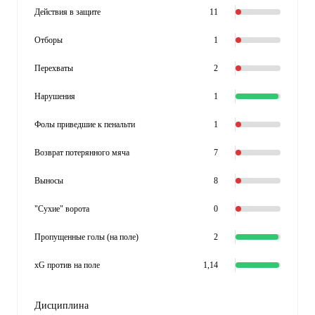
Действия в защите
11
Отборы
1
Перехваты
2
Нарушения
1
Фолы приведшие к пенальти
1
Возврат потерянного мяча
7
Выносы
8
"Сухие" ворота
0
Пропущенные голы (на поле)
2
xG против на поле
1,14
Дисциплина