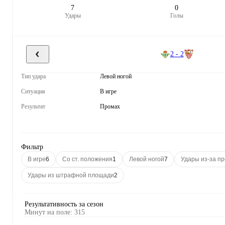
7
0
Удары
Голы
2 - 2
Тип удара
Левой ногой
Ситуация
В игре
Результат
Промах
Фильтр
В игре
6
Со ст. положения
1
Левой ногой
7
Удары из-за п
Удары из штрафной площади
2
Результативность за сезон
Минут на поле
:
315