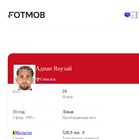
Перейти к основному содержимому
Аднан Янузай
Севилья
24
Рост
Номер
31 год
Левая
5 февр. 1995 г.
Преобладающая нога
Бельгия
528,9 тыс. €
Страна
Трансферная стоимость