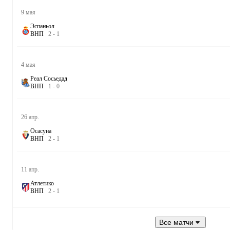
9 мая
Эспаньол
В
Н
П
2
-
1
4 мая
Реал Сосьедад
В
Н
П
1
-
0
26 апр.
Осасуна
В
Н
П
2
-
1
11 апр.
Атлетико
В
Н
П
2
-
1
Все матчи