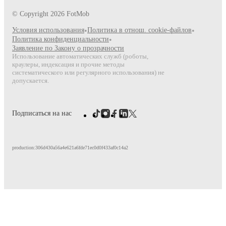
© Copyright
2026
FotMob
Условия использования
•
Политика в отнош. cookie-файлов
•
Политика конфиденциальности
•
Заявление по Закону о прозрачности
Использование автоматических служб (роботы,
краулеры, индексация и прочие методы
систематического или регулярного использования) не
допускается.
Подписаться на нас
production:306d430a56a4e621a6fde71ec0d0f433af0c14a2