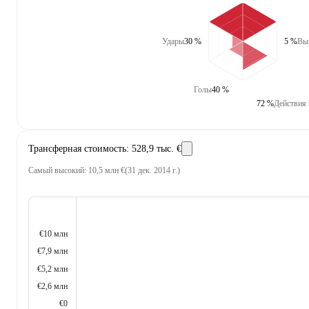
Удары
30 %
5 %
Выи
Голы
40 %
72 %
Действия 
Трансферная стоимость
:
528,9 тыс. €
Самый высокий
:
10,5 млн €
(
31 дек. 2014 г.
)
€10 млн
€7,9 млн
€5,2 млн
€2,6 млн
€0