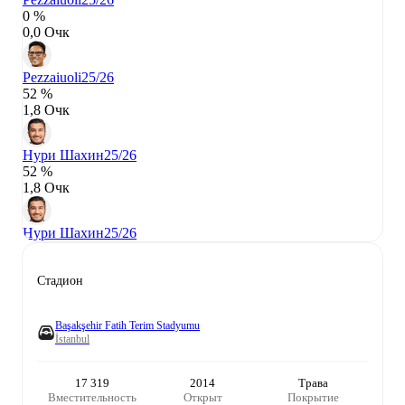
0 %
0,0 Очк
Pezzaiuoli
25/26
52 %
1,8 Очк
Нури Шахин
25/26
52 %
1,8 Очк
Нури Шахин
25/26
Стадион
Başakşehir Fatih Terim Stadyumu
İstanbul
17 319
2014
Трава
Вместительность
Открыт
Покрытие