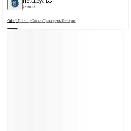
Истанбул ББ
Турция
Обзор
Таблица
Состав
Трансферы
История