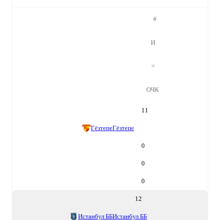
#
И
=
ОЧК
11
Гёзтепе
Гёзтепе
0
0
0
12
Истанбул ББ
Истанбул ББ