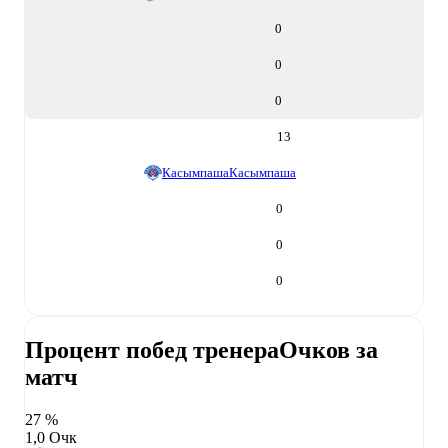
0
0
0
13
Касымпаша
Касымпаша
0
0
0
Процент побед тренера
Очков за
матч
27 %
1,0 Очк