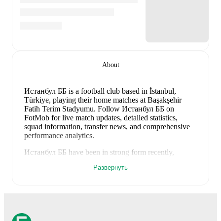
About
Истанбул ББ is a football club
based in İstanbul,
Türkiye
, playing their home matches at Başakşehir
Fatih Terim Stadyumu
.
Follow Истанбул ББ on
FotMob for live match updates, detailed statistics,
squad information, transfer news, and comprehensive
performance analytics.
Истанбул ББ
have been in
strong form
recently,
winning
3
of their last
5
matches (
60
% win rate). They
Развернуть
have scored
8
goals
and conceded
5
during this period.
Overall, they have shown good attacking threat.
In the
Super Lig
, they faced
a
3
-
0
win against
Samsunspor
,
and
a
2
-
1
win against
Gaziantep FK
.
In the
Club
Friendlies
, they faced
a
2
-
1
win against
Salzburg
.
In
the
Conference League Qualification
, they faced
a
1
-
1